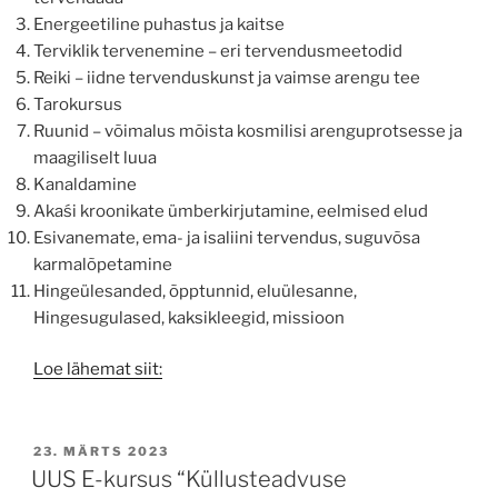
Energeetiline puhastus ja kaitse
Terviklik tervenemine – eri tervendusmeetodid
Reiki – iidne tervenduskunst ja vaimse arengu tee
Tarokursus
Ruunid – võimalus mõista kosmilisi arenguprotsesse ja
maagiliselt luua
Kanaldamine
Akaśi kroonikate ümberkirjutamine, eelmised elud
Esivanemate, ema- ja isaliini tervendus, suguvõsa
karmalõpetamine
Hingeülesanded, õpptunnid, eluülesanne,
Hingesugulased, kaksikleegid, missioon
Loe lähemat siit:
POSTED
23. MÄRTS 2023
ON
UUS E-kursus “Küllusteadvuse