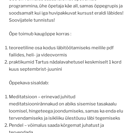
programmina, ühe õpetaja käe all, samas õppegrupis ja
soodsamalt kui iga huvipakkuvat kursust eraldi läbides!
Soovijatele tunnistus!
Õpe toimub kaugõppe korras :
teoreetiline osa kodus läbitöötamiseks meilile pdf
failides, heli- ja videovormis
praktikumid Tartus nädalavahetusel keskmiselt 1 kord
kuus septembrist-juunini
Õppekava sisaldab:
Meditatsioon – erinevad juhitud
meditatsioonirännakud on abiks sisemise tasakaalu
loomisel, hingeteega joondumiseks, samas ka enda elu
tervendamiseks ja isikliiku ülestõusu läbi tegemiseks
Pendel – võimalus saada kõrgemat juhatust ja
tervendada