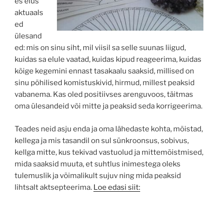
es elus
aktuaals
ed
ülesand
ed: mis on sinu siht, mil viisil sa selle suunas liigud,
kuidas sa elule vaatad, kuidas kipud reageerima, kuidas
kõige kegemini ennast tasakaalu saaksid, millised on
sinu põhilised komistuskivid, hirmud, millest peaksid
vabanema. Kas oled positiivses arenguvoos, täitmas
oma ülesandeid või mitte ja peaksid seda korrigeerima.
Teades neid asju enda ja oma lähedaste kohta, mõistad,
kellega ja mis tasandil on sul sünkroonsus, sobivus,
kellga mitte, kus tekivad vastuolud ja mittemõistmised,
mida saaksid muuta, et suhtlus inimestega oleks
tulemuslik ja võimalikult sujuv ning mida peaksid
lihtsalt aktsepteerima.
Loe edasi siit: