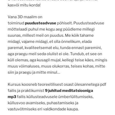
kasvõi mitu korda!
Vana 3D maailm on
toiminud
puudusteadvuse
põhiselt. Puudusteadvuse
mõttelaadi puhul me kogu aeg püüdleme millegi
suunas, millest meil on puudus. Me kõik tahame
midagi, vajame midagi, et olla õnnelikum, elada
paremat, kvaliteetsemat elu, tunda ennast paremini,
aga praegu meil seda olulist ei ole. Tundub, et see on
küll olemas, aga kusagil mujal, kellegi teise käes, mingis
muus võimaluses, muus olukorras, teises kohas, mitte
siin ja praegu ja mitte minul…
Kursus koosneb teoreetilisest osast ülesannetega pdf
failis ja praktikumist
9 juhitud meditatsiooniga
mp3
failis küllusteadvusele ümberlülitumiseks,
küllusvoo avamiseks, puhastamiseks ja
vastuvõtmiseks eri valdkondade kaupa.