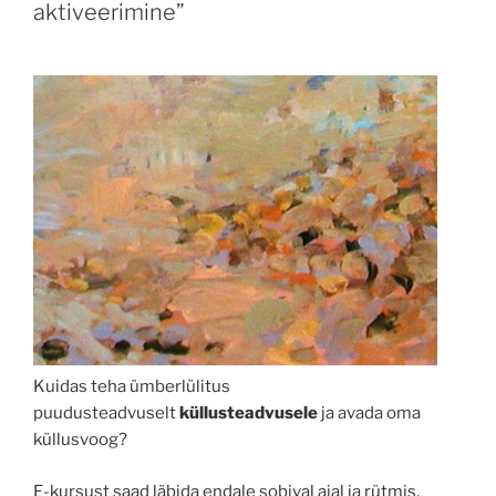
aktiveerimine”
Kuidas teha ümberlülitus
puudusteadvuselt
küllusteadvusele
ja avada oma
küllusvoog?
E-kursust saad läbida endale sobival ajal ja rütmis,