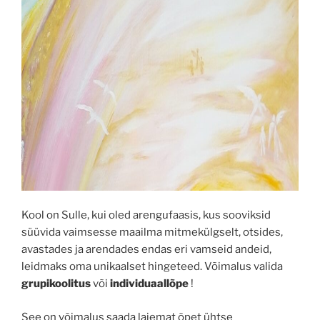
Kool on Sulle, kui oled arengufaasis, kus sooviksid
süüvida vaimsesse maailma mitmekülgselt, otsides,
avastades ja arendades endas eri vamseid andeid,
leidmaks oma unikaalset hingeteed. Võimalus valida
grupikoolitus
või
individuaallõpe
!
See on võimalus saada laiemat õpet ühtse