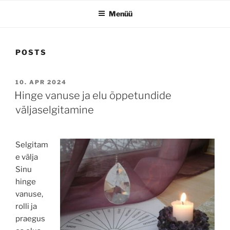
Menüü
POSTS
POSTED
10. APR 2024
ON
Hinge vanuse ja elu õppetundide
väljaselgitamine
Selgitam
e välja
Sinu
hinge
vanuse,
rolli ja
praegus