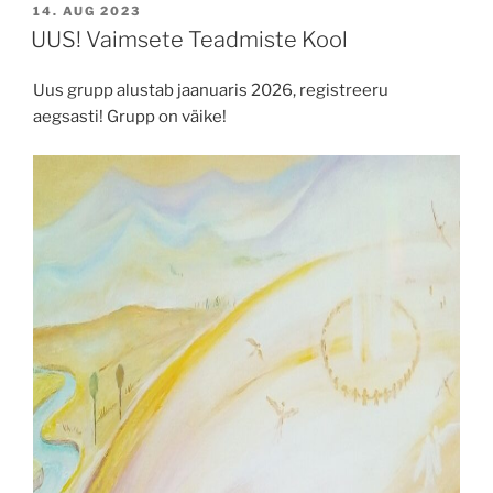
POSTED
14. AUG 2023
ON
UUS! Vaimsete Teadmiste Kool
Uus grupp alustab jaanuaris 2026, registreeru
aegsasti! Grupp on väike!