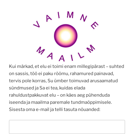
Kui märkad, et elu ei toimi enam millegipärast – suhted
on sassis, töö ei paku rõõmu, rahamured painavad,
tervis pole korras, Su ümber toimuvad arusaamatud
sündmused ja Sa ei tea, kuidas elada
rahuldustpakkuvat elu – on käes aeg pühenduda
iseenda ja maailma paremale tundmaõppimisele.
Sisesta oma e-mail ja telli tasuta nõuanded: