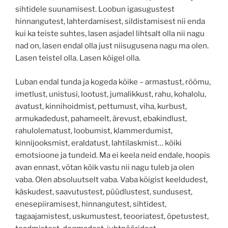
sihtidele suunamisest. Loobun igasugustest
hinnangutest, lahterdamisest, sildistamisest nii enda
kui ka teiste suhtes, lasen asjadel lihtsalt olla nii nagu
nad on, lasen endal olla just niisugusena nagu ma olen.
Lasen teistel olla. Lasen kõigel olla.
Luban endal tunda ja kogeda kõike – armastust, rõõmu,
imetlust, unistusi, lootust, jumalikkust, rahu, kohalolu,
avatust, kinnihoidmist, pettumust, viha, kurbust,
armukadedust, pahameelt, ärevust, ebakindlust,
rahulolematust, loobumist, klammerdumist,
kinnijooksmist, eraldatust, lahtilaskmist… kõiki
emotsioone ja tundeid. Ma ei keela neid endale, hoopis
avan ennast, võtan kõik vastu nii nagu tuleb ja olen
vaba. Olen absoluutselt vaba. Vaba kõigist keeldudest,
käskudest, saavutustest, püüdlustest, sundusest,
enesepiiramisest, hinnangutest, sihtidest,
tagaajamistest, uskumustest, teooriatest, õpetustest,