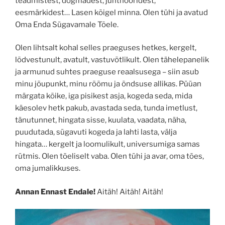
teadmistest, dogmadest, juhtnööridest,
eesmärkidest… Lasen kõigel minna. Olen tühi ja avatud
Oma Enda Sügavamale Tõele.
Olen lihtsalt kohal selles praeguses hetkes, kergelt,
lõdvestunult, avatult, vastuvõtlikult. Olen tähelepanelik
ja armunud suhtes praeguse reaalsusega – siin asub
minu jõupunkt, minu rõõmu ja õndsuse allikas. Püüan
märgata kõike, iga pisikest asja, kogeda seda, mida
käesolev hetk pakub, avastada seda, tunda imetlust,
tänutunnet, hingata sisse, kuulata, vaadata, näha,
puudutada, sügavuti kogeda ja lahti lasta, välja
hingata… kergelt ja loomulikult, universumiga samas
rütmis. Olen tõeliselt vaba. Olen tühi ja avar, oma tões,
oma jumalikkuses.
Annan Ennast Endale!
Aitäh! Aitäh! Aitäh!