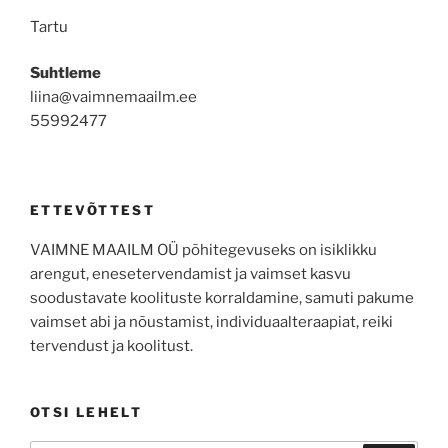
Tartu
Suhtleme
liina@vaimnemaailm.ee
55992477
ETTEVÕTTEST
VAIMNE MAAILM OÜ põhitegevuseks on isiklikku
arengut, enesetervendamist ja vaimset kasvu
soodustavate koolituste korraldamine, samuti pakume
vaimset abi ja nõustamist, individuaalteraapiat, reiki
tervendust ja koolitust.
OTSI LEHELT