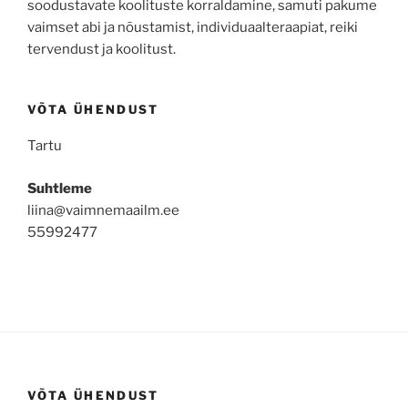
soodustavate koolituste korraldamine, samuti pakume
vaimset abi ja nõustamist, individuaalteraapiat, reiki
tervendust ja koolitust.
VÕTA ÜHENDUST
Tartu
Suhtleme
liina@vaimnemaailm.ee
55992477
VÕTA ÜHENDUST