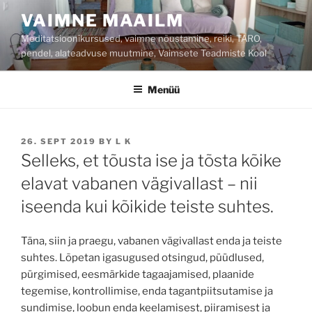
Liigu
VAIMNE MAAILM
sisu
Meditatsioonikursused, vaimne nõustamine, reiki, TARO,
juurde
pendel, alateadvuse muutmine, Vaimsete Teadmiste Kool
Menüü
POSTED
26. SEPT 2019
BY
L K
ON
Selleks, et tõusta ise ja tõsta kõike
elavat vabanen vägivallast – nii
iseenda kui kõikide teiste suhtes.
Täna, siin ja praegu, vabanen vägivallast enda ja teiste
suhtes. Lõpetan igasugused otsingud, püüdlused,
pürgimised, eesmärkide tagaajamised, plaanide
tegemise, kontrollimise, enda tagantpiitsutamise ja
sundimise, loobun enda keelamisest, piiramisest ja