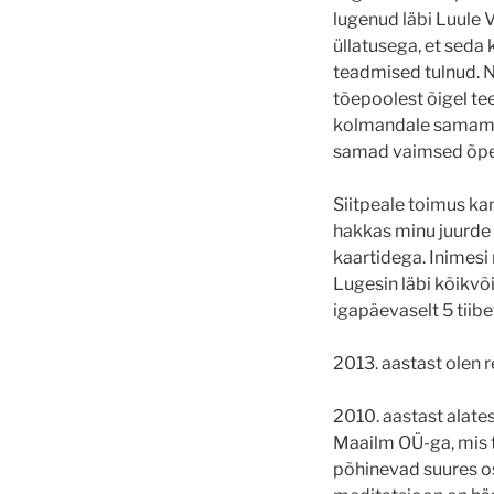
lugenud läbi Luule V
üllatusega, et seda 
teadmised tulnud. 
tõepoolest õigel teel
kolmandale samamood
samad vaimsed õpet
Siitpeale toimus kan
hakkas minu juurde 
kaartidega. Inimesi m
Lugesin läbi kõikvõ
igapäevaselt 5 tiibe
2013. aastast olen re
2010. aastast alate
Maailm OÜ-ga, mis t
põhinevad suures osa