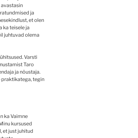
s avastasin
 äratundmised ja
sekindlust, et olen
 ka teisele ja
il juhtuvad olema
pühitsused. Varsti
nnustamist Taro
endaja ja nõustaja.
 praktikatega, tegin
sin ka Vaimne
 Minu kursused
 et just juhitud