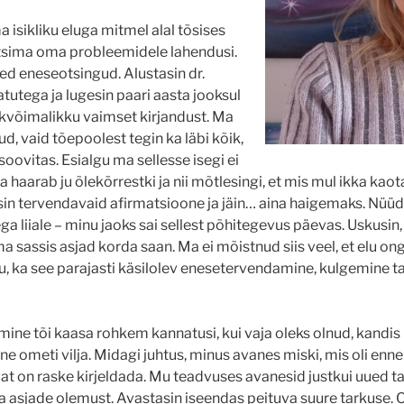
 isikliku eluga mitmel alal tõsises
 otsima oma probleemidele lahendusi.
d eneseotsingud. Alustasin dr.
tutega ja lugesin paari aasta jooksul
õikvõimalikku vaimset kirjandust. Ma
ud, vaid tõepoolest tegin ka läbi kõik,
oovitas. Esialgu ma sellesse isegi ei
 haarab ju õlekõrrestki ja nii mõtlesingi, et mis mul ikka ka
in tervendavaid afirmatsioone ja jäin… aina haigemaks. Nüüd t
liiale – minu jaoks sai sellest põhitegevus päevas. Uskusin, 
 oma sassis asjad korda saan. Ma ei mõistnud siis veel, et elu o
gu, ka see parajasti käsilolev enesetervendamine, kulgemine ta
amine tõi kaasa rohkem kannatusi, kui vaja oleks olnud, kandis
 ometi vilja. Midagi juhtus, minus avanes miski, mis oli enne 
at on raske kirjeldada. Mu teadvuses avanesid justkui uued t
asjade olemust. Avastasin iseendas peituva suure tarkuse. Ol