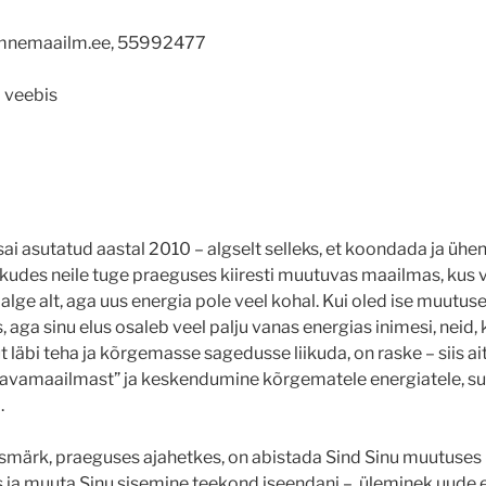
imnemaailm.ee, 55992477
i veebis
sai asutatud aastal 2010 – algselt selleks, et koondada ja ühe
kkudes neile tuge praeguses kiiresti muutuvas maailmas, kus
v
alge alt, aga uus energia pole veel kohal. Kui oled ise muutuse
 aga sinu elus osaleb veel palju vanas energias inimesi, neid, 
 läbi teha ja kõrgemasse sagedusse liikuda, on raske – siis a
i
tavamaailmast” ja keskendumine kõrgematele energiatele, s
.
ärk, praeguses ajahetkes, on abistada Sind Sinu muutuses –
 ja muuta Sinu sisemine teekond iseendani – üleminek uude e