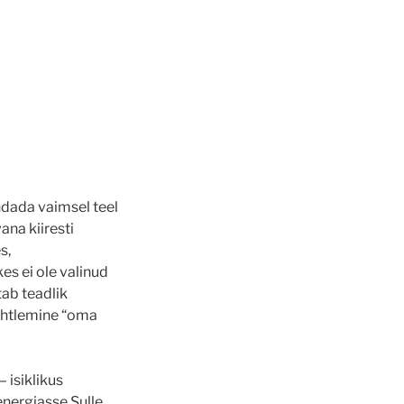
ndada vaimsel teel
ana kiiresti
s,
kes ei ole valinud
tab teadlik
uhtlemine “oma
 isiklikus
nergiasse Sulle