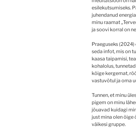
meditatsioon on hä
esilekutsumiseks. P
juhendanud energiam
minu raamat „Terven
ja soovi korral on n
Praeguseks (2024) o
seda infot, mis on t
kaasa taipamisi, te
kohalolus, tunnetad
kõige kergemat, rõõ
vastuvõtul ja oma uu
Tunnen, et minu üle
pigem on minu lähen
jõuavad kuidagi min
just mina olen õige
väikesi gruppe.