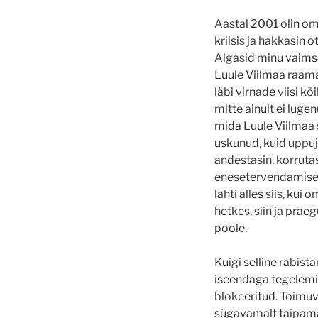
Aastal 2001 olin oma
kriisis ja hakkasin
Algasid minu vaimse
Luule Viilmaa raama
läbi virnade viisi k
mitte ainult ei lugen
mida Luule Viilmaa s
uskunud, kuid uppuja
andestasin, korrutas
enesetervendamisega 
lahti alles siis, kui
hetkes, siin ja prae
poole.
Kuigi selline rabist
iseendaga tegelemine
blokeeritud. Toimuv
sügavamalt taipama 