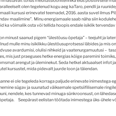
mmastavalt tõhus meditatsioonitehnika elus positiivsete mu
aralleelselt olen tegelenud kogu aeg kaTaro, pendli ja ruunide
aali kursusi erinevatel teemadel, 2016. aasta suvel ilmus Pil
dav maalimine”. Minu energiamaale saab näha siin kodulehel
eid ka võimalik osta või tellida hoopis endale isiklik tervendav
n minust saanud pigem “ülestõusu õpetaja” – teejuht ja later
ulnud mulle minu isiklikku ülestõusuprotsessi läbides ja mis 
advuse avardumisi, olulisi nihkeid ja vaatenurgamuutusi – tas
es, mis just praeguses hetke energias kõige paremini toimiks,
msmat arengut ja üleminekut. Seda hetkel aktuaalset infot 
tel kursustel, mida pidevalt juurde loon ja täiendan.
sanne ei ole tegeleda korraga paljude erinevate inimestega 
emine sügav ja suunatud väiksemale spetsiifilisemale ringile
uni, nendele, kes tunnevad minuga sünkroonsust, on lähedase
 õpetaja. Seepärast eelistan töötada inimestega üks-ühele võ