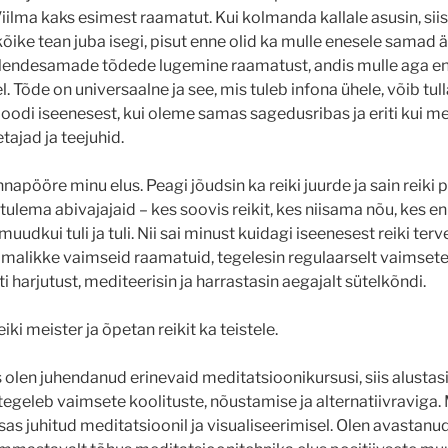
iilma kaks esimest raamatut. Kui kolmanda kallale asusin, sii
kõike tean juba isegi, pisut enne olid ka mulle enesele samad
Nendesamade tõdede lugemine raamatust, andis mulle aga ene
. Tõde on universaalne ja see, mis tuleb infona ühele, võib tulla
i iseenesest, kui oleme samas sagedusribas ja eriti kui me
ajad ja teejuhid.
napööre minu elus. Peagi jõudsin ka reiki juurde ja sain reiki 
tulema abivajajaid – kes soovis reikit, kes niisama nõu, kes e
uudkui tuli ja tuli. Nii sai minust kuidagi iseenesest reiki terv
imalikke vaimseid raamatuid, tegelesin regulaarselt vaimsete
ti harjutust, mediteerisin ja harrastasin aegajalt sütelkõndi.
iki meister ja õpetan reikit ka teistele.
s olen juhendanud erinevaid meditatsioonikursusi, siis alusta
egeleb vaimsete koolituste, nõustamise ja alternatiivraviga.
s juhitud meditatsioonil ja visualiseerimisel. Olen avastanud,