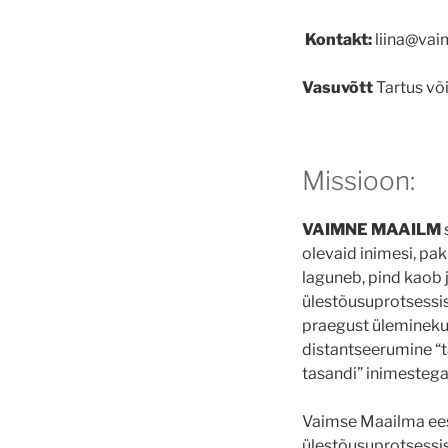
Kontakt:
liina@va
Vasuvõtt
Tartus võ
Missioon:
VAIMNE MAAILM
olevaid inimesi, pa
laguneb, pind kaob j
ülestõusuprotsessis,
praegust üleminekut
distantseerumine “
tasandi” inimestega
Vaimse Maailma eesm
ülestõusuprotsessis