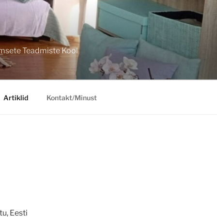
imsete Teadmiste Kool
Artiklid
Kontakt/Minust
, Eesti