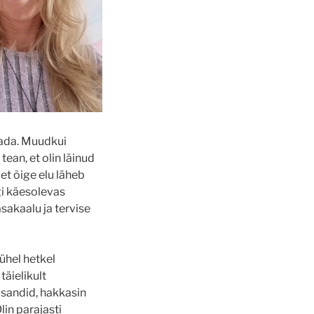
otada. Muudkui
ean, et olin läinud
et õige elu läheb
ngi käesolevas
sakaalu ja tervise
 ühel hetkel
täielikult
asandid, hakkasin
in parajasti