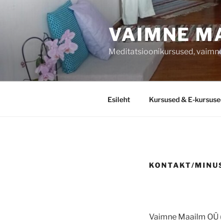
Liigu
sisu
VAIMNE M
juurde
Meditatsioonikursused, vaimne
Esileht
Kursused & E-kursuse
KONTAKT/MINU
Vaimne Maailm OÜ 