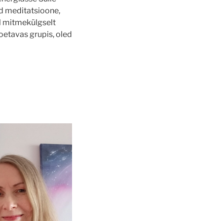
id meditatsioone,
el mitmekülgselt
oetavas grupis, oled