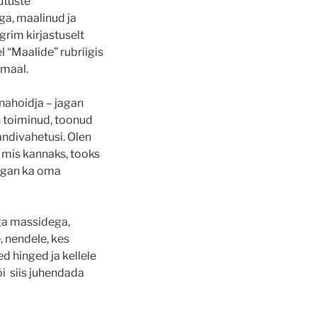
utuste
ga, maalinud ja
grim kirjastuselt
 “Maalide” rubriigis
 maal.
nahoidja – jagan
on toiminud, toonud
andivahetusi. Olen
 mis kannaks, tooks
jagan ka oma
ega massidega,
, nendele, kes
d hinged ja kellele
i siis juhendada