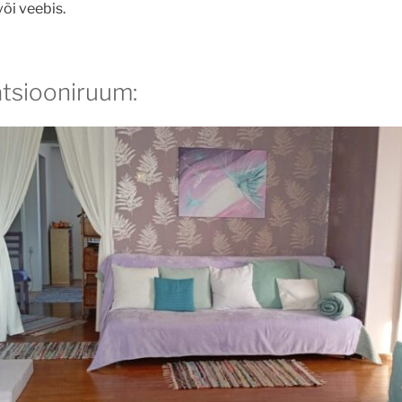
õi veebis.
tsiooniruum: