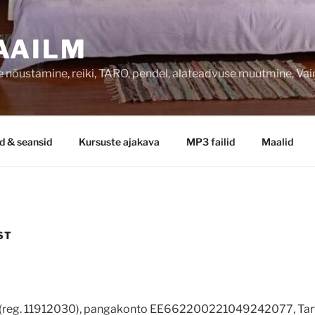
AAILM
 nõustamine, reiki, TARO, pendel, alateadvuse muutmine, Va
d & seansid
Kursuste ajakava
MP3 failid
Maalid
ST
(reg. 11912030), pangakonto EE662200221049242077, Tartu