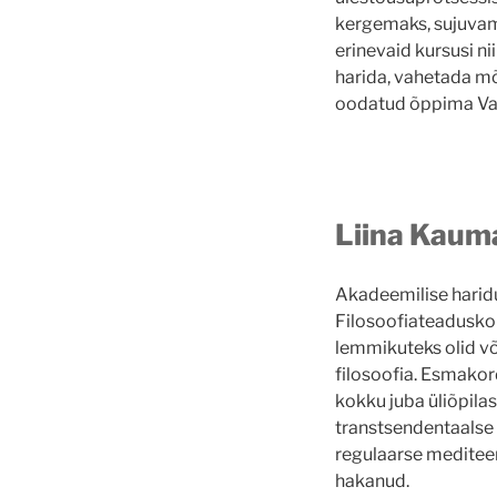
kergemaks, sujuva
erinevaid kursusi ni
harida, vahetada mõ
oodatud õppima Va
Liina Kaum
Akadeemilise harid
Filosoofiateaduskon
lemmikuteks olid võ
filosoofia. Esmakor
kokku juba üliõpilas
transtsendentaalse 
regulaarse mediteer
hakanud.