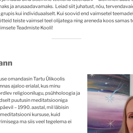
maks ja arusaadavamaks.
Leiad siit juhatust, nõu, tervendava
i grupis kui individuaalselt. Kui soovid end vaimsetel teemad
tteid teiste vaimsel teel olijatega ning areneda koos samas t
imsete Teadmiste Kooli!
ann
use omandasin Tartu Ülikoolis
nas ajaloo erialal, kus minu
rdlev religioonilugu, psühholoogia ja
dselt puutusin meditatsiooniga
päevil – 1990. aastal, mil läbisin
meditatsiooni kursuse, kuid
imisega ma siis veel tegelema ei