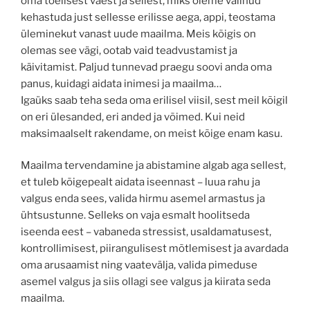
oma tõelisest väest ja sellest, miks oleme valinud
kehastuda just sellesse erilisse aega, appi, teostama
üleminekut vanast uude maailma. Meis kõigis on
olemas see vägi, ootab vaid teadvustamist ja
käivitamist. Paljud tunnevad praegu soovi anda oma
panus, kuidagi aidata inimesi ja maailma…
Igaüks saab teha seda oma erilisel viisil, sest meil kõigil
on eri ülesanded, eri anded ja võimed. Kui neid
maksimaalselt rakendame, on meist kõige enam kasu.
Maailma tervendamine ja abistamine algab aga sellest,
et tuleb kõigepealt aidata iseennast – luua rahu ja
valgus enda sees, valida hirmu asemel armastus ja
ühtsustunne. Selleks on vaja esmalt hoolitseda
iseenda eest – vabaneda stressist, usaldamatusest,
kontrollimisest, piirangulisest mõtlemisest ja avardada
oma arusaamist ning vaatevälja, valida pimeduse
asemel valgus ja siis ollagi see valgus ja kiirata seda
maailma.