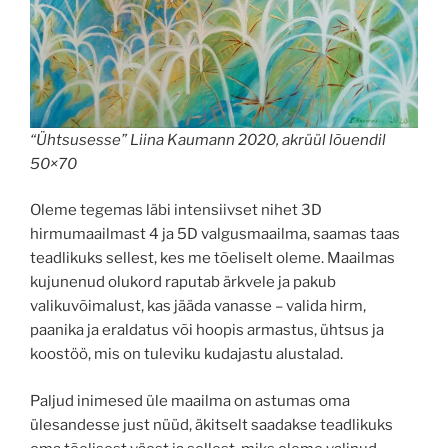
“Ühtsusesse” Liina Kaumann 2020, akrüül lõuendil
50×70
Oleme tegemas läbi intensiivset nihet 3D
hirmumaailmast 4 ja 5D valgusmaailma, saamas taas
teadlikuks sellest, kes me tõeliselt oleme. Maailmas
kujunenud olukord raputab ärkvele ja pakub
valikuvõimalust, kas jääda vanasse – valida hirm,
paanika ja eraldatus või hoopis armastus, ühtsus ja
koostöö, mis on tuleviku kudajastu alustalad.
Paljud inimesed üle maailma on astumas oma
ülesandesse just nüüd, äkitselt saadakse teadlikuks