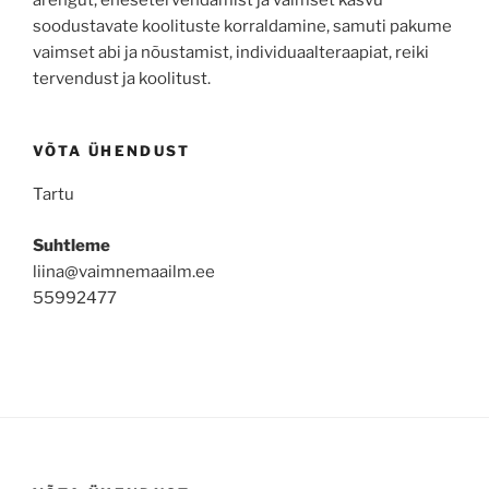
soodustavate koolituste korraldamine, samuti pakume
vaimset abi ja nõustamist, individuaalteraapiat, reiki
tervendust ja koolitust.
VÕTA ÜHENDUST
Tartu
Suhtleme
liina@vaimnemaailm.ee
55992477