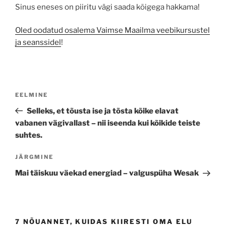
Sinus eneses on piiritu vägi saada kõigega hakkama!
Oled oodatud osalema Vaimse Maailma veebikursustel
ja seanssidel
!
Navigeerimine
Previous
EELMINE
Post
Selleks, et tõusta ise ja tõsta kõike elavat
vabanen vägivallast – nii iseenda kui kõikide teiste
suhtes.
Next
JÄRGMINE
Post
Mai täiskuu väekad energiad – valguspüha Wesak
7 NÕUANNET, KUIDAS KIIRESTI OMA ELU