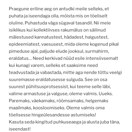
Praegune eriline aeg on antudki meile selleks, et
puhata ja iseendaga olla, mõista mis on tõeliselt
oluline. Puhastuda väga sügaval tasandil. Nii meie
isiklikus kui kollektiivses rakumälus on säilinud
mälestused kannatustest, hädadest, haigustest,
epideemiatest, vaesusest, mida oleme kogenud pikal
pimeduse ajal, paljude elude jooksul, surmahirm,
eraldatus… Need kerkivad nüüd esile intensiivsemalt
kui kunagi varem, selleks et saaksime need
teadvustada ja vabastada, mitte aga nende tõttu veelgi
suuremasse eraldatusesse sulguda. See on osa
suurest pühitsusprotsessist, kui teeme selle läbi,
valime armastuse ja valguse, oleme valmis. Uueks.
Paremaks, väekamaks, rõõmsamaks, helgemaks
maailmaks, koosloomiseks. Oleme valmis oma
tõelisesse hingeülesandesse astumiseks!
Kasuta seda kingitud puhkuseaega ja alusta juba täna,
iseendast!