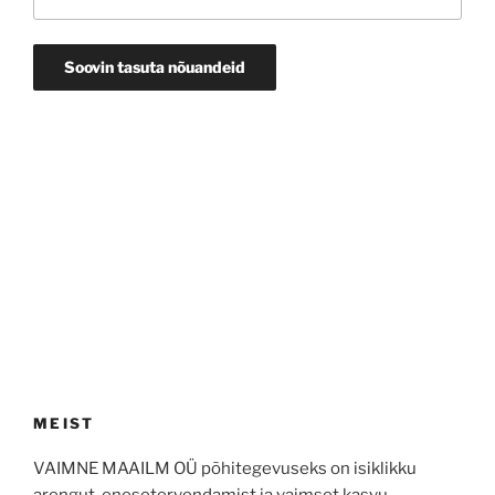
MEIST
VAIMNE MAAILM OÜ põhitegevuseks on isiklikku
arengut, enesetervendamist ja vaimset kasvu