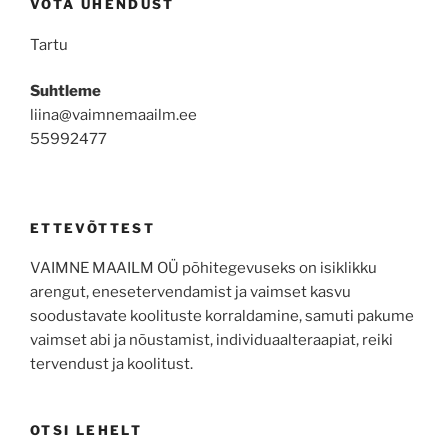
VÕTA ÜHENDUST
Tartu
Suhtleme
liina@vaimnemaailm.ee
55992477
ETTEVÕTTEST
VAIMNE MAAILM OÜ põhitegevuseks on isiklikku
arengut, enesetervendamist ja vaimset kasvu
soodustavate koolituste korraldamine, samuti pakume
vaimset abi ja nõustamist, individuaalteraapiat, reiki
tervendust ja koolitust.
OTSI LEHELT