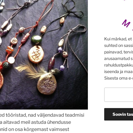
Kui märkad, et 
suhted on sass
painavad, terv
arusaamatud sü
rahuldustpakku
iseenda ja maa
Sisesta oma e-m
d tööristad, nad väljendavad teadmisi
ja aitavad meil astuda ühendusse
unid on osa kõrgemast vaimsest