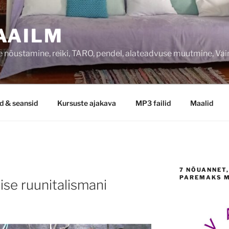
AAILM
 nõustamine, reiki, TARO, pendel, alateadvuse muutmine, Va
d & seansid
Kursuste ajakava
MP3 failid
Maalid
7 NÕUANNET,
PAREMAKS 
lise ruunitalismani