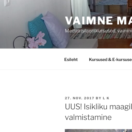
Liigu
sisu
VAIMNE M
juurde
Meditatsioonikursused, vaimne
Esileht
Kursused & E-kursuse
POSTED
27. NOV. 2017
BY
L K
ON
UUS! Isikliku maagi
valmistamine