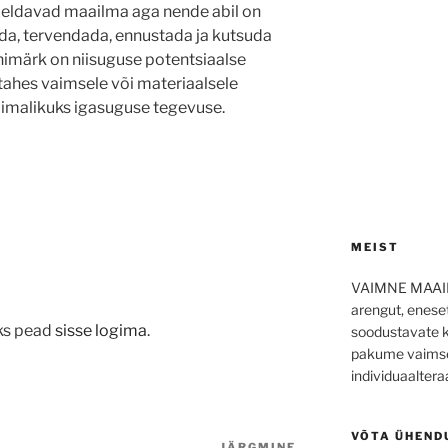
rjeldavad maailma aga nende abil on
a, tervendada, ennustada ja kutsuda
unimärk on niisuguse potentsiaalse
tahes vaimsele või materiaalsele
õimalikuks igasuguse tegevuse.
MEIST
VAIMNE MAAILM
arengut, enese
ks pead
sisse logima
.
soodustavate k
pakume vaimset
individuaalteraa
VÕTA ÜHEND
JÄRGMINE