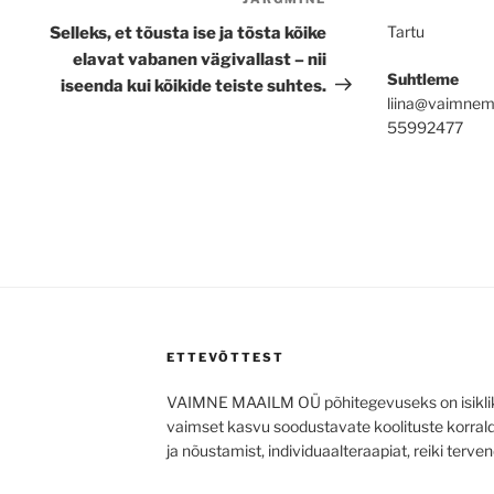
Next
Post
Tartu
Selleks, et tõusta ise ja tõsta kõike
elavat vabanen vägivallast – nii
Suhtleme
iseenda kui kõikide teiste suhtes.
liina@vaimnem
55992477
ETTEVÕTTEST
VAIMNE MAAILM OÜ põhitegevuseks on isiklik
vaimset kasvu soodustavate koolituste korra
ja nõustamist, individuaalteraapiat, reiki terven