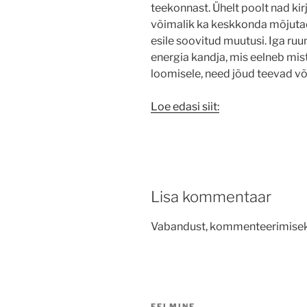
teekonnast. Ühelt poolt nad ki
võimalik ka keskkonda mõjutad
esile soovitud muutusi. Iga ru
energia kandja, mis eelneb mis
loomisele, need jõud teevad v
Loe edasi siit:
Lisa kommentaar
Vabandust, kommenteerimise
Navigeerimine
EELMINE