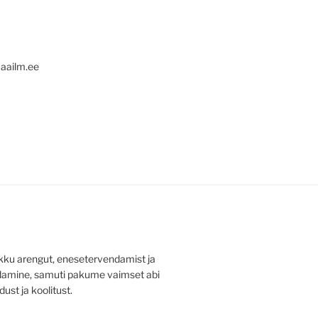
aailm.ee
ku arengut, enesetervendamist ja
ldamine, samuti pakume vaimset abi
dust ja koolitust.