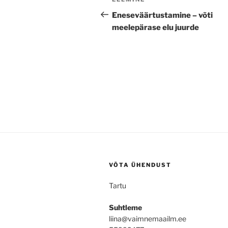
Previous
Post
Eneseväärtustamine – võti
meelepärase elu juurde
VÕTA ÜHENDUST
Tartu
Suhtleme
liina@vaimnemaailm.ee