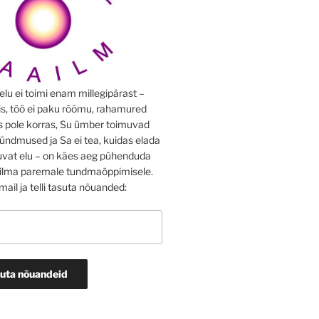
elu ei toimi enam millegipärast –
is, töö ei paku rõõmu, rahamured
is pole korras, Su ümber toimuvad
ndmused ja Sa ei tea, kuidas elada
vat elu – on käes aeg pühenduda
ilma paremale tundmaõppimisele.
ail ja telli tasuta nõuanded: