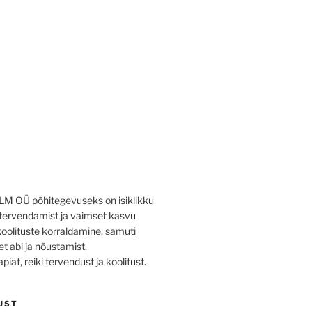
 OÜ põhitegevuseks on isiklikku
tervendamist ja vaimset kasvu
oolituste korraldamine, samuti
 abi ja nõustamist,
piat, reiki tervendust ja koolitust.
UST