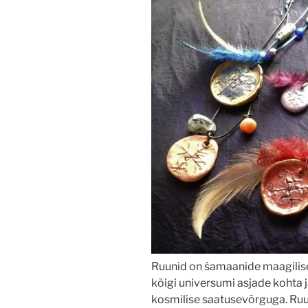
Ruunid on śamaanide maagilise
kõigi universumi asjade kohta 
kosmilise saatusevõrguga. Ru