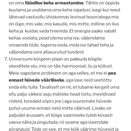
on oma
füüsilise keha armastamine
. Tähtis on õppida
kuulama ja usaldama oma keha vajadusi, isegi kui need
lähevad vastuollu ühiskonnas levinud teooriatega mis
on õige, mis vale, mis kasulik, mis mitte, milline on ilus
keha ja kuidas seda treenida. Et energia saaks vabalt
kehas voolata,
pead olema sina ise, väljendama
omaenda tõde, tegema seda, mida ise tahad teha ja
väljendama seni allasurutud tundeid.
Universumi kõrgeim plaan on pakkuda kõigile
olenditele elu, mis on täis harmooniat, ilu ja küllust.
Meie sagedane probleem on aga selles, et me ei
pea
ennast hüvede vääriliseks
, ega lase neid seetõttu
enda ellu tulla. Tavaliselt on nii, et lubame kergelt oma
ellu palju väikesi asju (näiteks head toitu, meeldivaid
riideid, toredaid sõpru jne.) aga suuremate hüvede
puhul usume ennast neid mitte väärivat. Lisaks on
paljudel arusaam, et kõige saamiseks tuleb kõvasti
vaeva näha ja pingutada, nii seame aga iseendale
piiranguid. Tõde on see, et me kõik väärime hüvesid ja