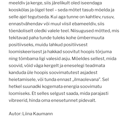
meeldiv ja kerge, siis järelikult oled iseendaga
kooskõlas ja õigel teel – seda mõtet tasub mõelda ja
selle ajel tegutseda. Kui aga tunne on kahtlev, rusuv,
ennastvähendav või muul viisil ebameeldiv, siis
tõenäoliselt oledki valele teel. Niisugused mõtted, mis
tekitavad paha tunde tuleks kohe ümbermuuta
positiivseks, muidu lahkud positiivsest
loomiskeerisest ja hakkad soovitut hoopis tõrjuma
ning tõmbama ligi valesid asju. Mõeldes sellest, mida
soovid, võid väga kergelt ja eneselegi teadmata
kanduda üle hoopis soovimatutest asjadest
heietamisele, või tunda ennast „ilmaolevana”. Sel
hetkel suunadki kogemata energia soovimatu
loomiseks. Et selles selgust saada, mida parajasti
vibreerid, hinda oma enesetunnet pidevalt.
Autor: Liina Kaumann