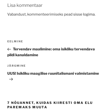
Lisa kommentaar
Vabandust, kommenteerimiseks pead
sisse logima
.
Navigeerimine
Previous
EELMINE
Post
Tervendav maalimine: oma isikliku tervendava
pildi kanaldamine
Next
JÄRGMINE
Post
UUS! Isikliku maagilise ruunitalismani valmistamine
7 NÕUANNET, KUIDAS KIIRESTI OMA ELU
PAREMAKS MUUTA