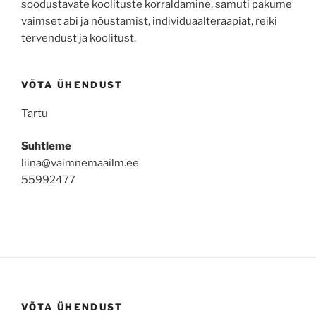
soodustavate koolituste korraldamine, samuti pakume
vaimset abi ja nõustamist, individuaalteraapiat, reiki
tervendust ja koolitust.
VÕTA ÜHENDUST
Tartu
Suhtleme
liina@vaimnemaailm.ee
55992477
VÕTA ÜHENDUST