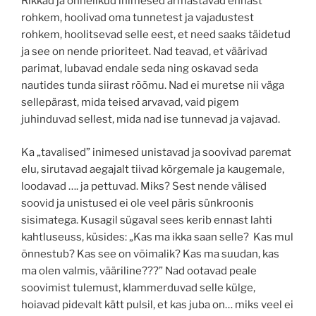
Rikkad ja õnnelikud inimesed armastavad ennast
rohkem, hoolivad oma tunnetest ja vajadustest
rohkem, hoolitsevad selle eest, et need saaks täidetud
ja see on nende prioriteet. Nad teavad, et väärivad
parimat, lubavad endale seda ning oskavad seda
nautides tunda siirast rõõmu. Nad ei muretse nii väga
sellepärast, mida teised arvavad, vaid pigem
juhinduvad sellest, mida nad ise tunnevad ja vajavad.
Ka „tavalised” inimesed unistavad ja soovivad paremat
elu, sirutavad aegajalt tiivad kõrgemale ja kaugemale,
loodavad …. ja pettuvad. Miks? Sest nende välised
soovid ja unistused ei ole veel päris sünkroonis
sisimatega. Kusagil sügaval sees kerib ennast lahti
kahtluseuss, küsides: „Kas ma ikka saan selle? Kas mul
õnnestub? Kas see on võimalik? Kas ma suudan, kas
ma olen valmis, vääriline???” Nad ootavad peale
soovimist tulemust, klammerduvad selle külge,
hoiavad pidevalt kätt pulsil, et kas juba on… miks veel ei