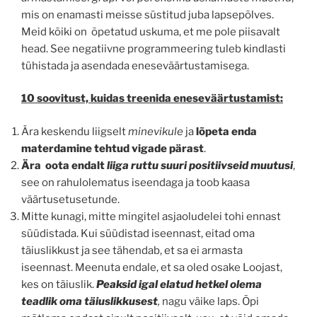
mis on enamasti meisse süstitud juba lapsepõlves.
Meid kõiki on õpetatud uskuma, et me pole piisavalt
head. See negatiivne programmeering tuleb kindlasti
tühistada ja asendada eneseväärtustamisega.
10 soovitust, kuidas treenida eneseväärtustamist:
Ära keskendu liigselt
minevikule
ja
lõpeta enda
materdamine tehtud vigade pärast
.
Ära oota endalt
liiga ruttu suuri positiivseid muutusi
,
see on rahulolematus iseendaga ja toob kaasa
väärtusetusetunde.
Mitte kunagi, mitte mingitel asjaoludelei tohi ennast
süüdistada. Kui süüdistad iseennast, eitad oma
täiuslikkust ja see tähendab, et sa ei armasta
iseennast. Meenuta endale, et sa oled osake Loojast,
kes on täiuslik.
Peaksid igal elatud hetkel olema
teadlik oma täiuslikkusest
,
nagu väike laps. Õpi