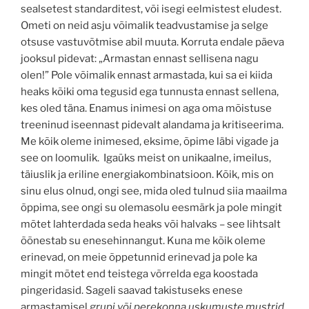
sealsetest standarditest, või isegi eelmistest eludest.
Ometi on neid asju võimalik teadvustamise ja selge
otsuse vastuvõtmise abil muuta. Korruta endale päeva
jooksul pidevat: „Armastan ennast sellisena nagu
olen!” Pole võimalik ennast armastada, kui sa ei kiida
heaks kõiki oma tegusid ega tunnusta ennast sellena,
kes oled täna. Enamus inimesi on aga oma mõistuse
treeninud iseennast pidevalt alandama ja kritiseerima.
Me kõik oleme inimesed, eksime, õpime läbi vigade ja
see on loomulik. Igaüks meist on unikaalne, imeilus,
täiuslik ja eriline energiakombinatsioon. Kõik, mis on
sinu elus olnud, ongi see, mida oled tulnud siia maailma
õppima, see ongi su olemasolu eesmärk ja pole mingit
mõtet lahterdada seda heaks või halvaks – see lihtsalt
õõnestab su enesehinnangut. Kuna me kõik oleme
erinevad, on meie õppetunnid erinevad ja pole ka
mingit mõtet end teistega võrrelda ega koostada
pingeridasid. Sageli saavad takistuseks enese
armastamisel
grupi või perekonna uskumuste mustrid
,