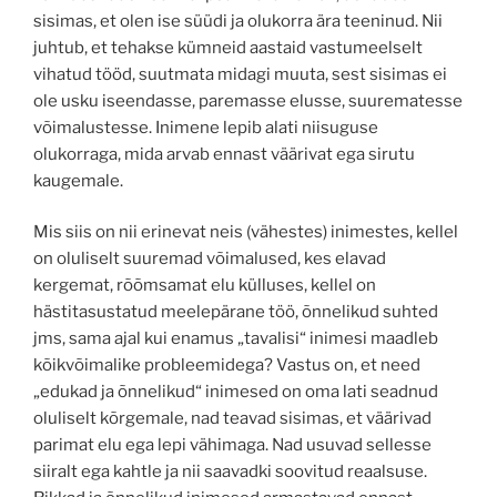
sisimas, et olen ise süüdi ja olukorra ära teeninud. Nii
juhtub, et tehakse kümneid aastaid vastumeelselt
vihatud tööd, suutmata midagi muuta, sest sisimas ei
ole usku iseendasse, paremasse elusse, suurematesse
võimalustesse. Inimene lepib alati niisuguse
olukorraga, mida arvab ennast väärivat ega sirutu
kaugemale.
Mis siis on nii erinevat neis (vähestes) inimestes, kellel
on oluliselt suuremad võimalused, kes elavad
kergemat, rõõmsamat elu külluses, kellel on
hästitasustatud meelepärane töö, õnnelikud suhted
jms, sama ajal kui enamus „tavalisi“ inimesi maadleb
kõikvõimalike probleemidega? Vastus on, et need
„edukad ja õnnelikud“ inimesed on oma lati seadnud
oluliselt kõrgemale, nad teavad sisimas, et väärivad
parimat elu ega lepi vähimaga. Nad usuvad sellesse
siiralt ega kahtle ja nii saavadki soovitud reaalsuse.