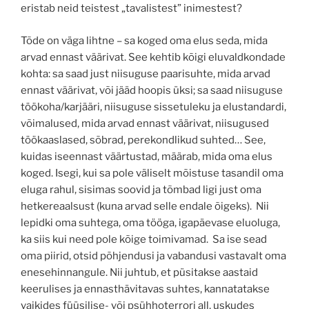
eristab neid teistest „tavalistest” inimestest?
Tõde on väga lihtne – sa koged oma elus seda, mida
arvad ennast väärivat. See kehtib kõigi eluvaldkondade
kohta: sa saad just niisuguse paarisuhte, mida arvad
ennast väärivat, või jääd hoopis üksi; sa saad niisuguse
töökoha/karjääri, niisuguse sissetuleku ja elustandardi,
võimalused, mida arvad ennast väärivat, niisugused
töökaaslased, sõbrad, perekondlikud suhted… See,
kuidas iseennast väärtustad, määrab, mida oma elus
koged. Isegi, kui sa pole väliselt mõistuse tasandil oma
eluga rahul, sisimas soovid ja tõmbad ligi just oma
hetkereaalsust (kuna arvad selle endale õigeks). Nii
lepidki oma suhtega, oma tööga, igapäevase eluoluga,
ka siis kui need pole kõige toimivamad. Sa ise sead
oma piirid, otsid põhjendusi ja vabandusi vastavalt oma
enesehinnangule. Nii juhtub, et püsitakse aastaid
keerulises ja ennasthävitavas suhtes, kannatatakse
vaikides füüsilise- või psühhoterrori all, uskudes