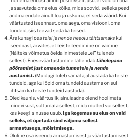
mõtlema endast ainult positiivselt, usu, et võid omada
ja saavutada oma elus kõike, mida soovid, selleks pead
andma endale ainult loa ja uskuma, et seda väärid. Kui
väärtustad iseennast, oma aega, oma visiooni, oma
tundeid, siis teevad seda ka teised.
Ära kunagi
pea teisi ja nende heaolu tähtsamaks
kui
iseennast, arvates, et teiste teenimine on vaimne
(Näiteks võimetus öelda inimestele „ei” tuleneb
sellest). Eneseväärtustamine tähendab
tähelepanu
pööramist just omaenda tunnetele ja nende
austamist
.
(Muidugi tuleb samal ajal austada ka teiste
tundeid, aga kui õpid oma tundeid austama on sul
lihtsam ka teiste tundeid austada).
Oled kaunis, väärtuslik, ainulaadne olend hoolimata
minevikust, sõltumata sellest, mida mõtled või sellest,
kas keegi sinusse usub.
Iga kogemus su elus on vaid
selleks, et õpetada sind väljuma sellest
armastusega, mõistmisega.
Oluline osa iseenda armastamisest ja väärtustamisest