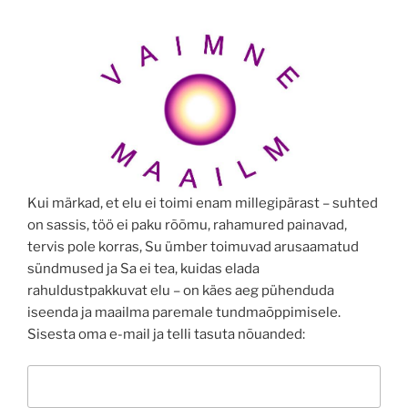
Kui märkad, et elu ei toimi enam millegipärast – suhted
on sassis, töö ei paku rõõmu, rahamured painavad,
tervis pole korras, Su ümber toimuvad arusaamatud
sündmused ja Sa ei tea, kuidas elada
rahuldustpakkuvat elu – on käes aeg pühenduda
iseenda ja maailma paremale tundmaõppimisele.
Sisesta oma e-mail ja telli tasuta nõuanded: