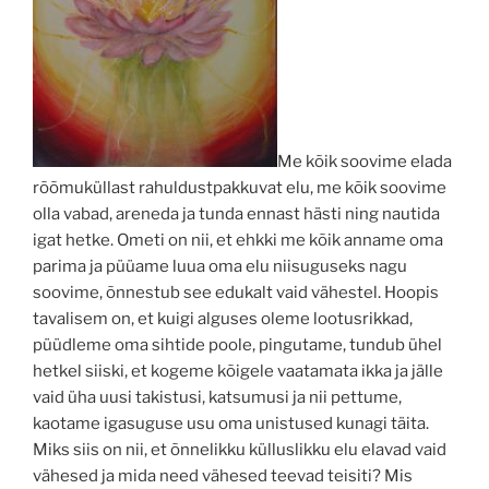
Me kõik soovime elada
rõõmuküllast rahuldustpakkuvat elu, me kõik soovime
olla vabad, areneda ja tunda ennast hästi ning nautida
igat hetke. Ometi on nii, et ehkki me kõik anname oma
parima ja püüame luua oma elu niisuguseks nagu
soovime, õnnestub see edukalt vaid vähestel. Hoopis
tavalisem on, et kuigi alguses oleme lootusrikkad,
püüdleme oma sihtide poole, pingutame, tundub ühel
hetkel siiski, et kogeme kõigele vaatamata ikka ja jälle
vaid üha uusi takistusi, katsumusi ja nii pettume,
kaotame igasuguse usu oma unistused kunagi täita.
Miks siis on nii, et õnnelikku külluslikku elu elavad vaid
vähesed ja mida need vähesed teevad teisiti? Mis