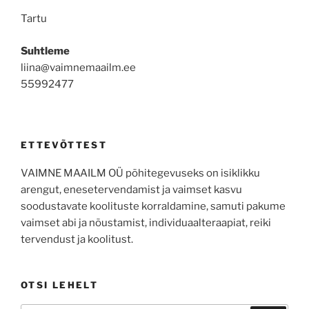
Tartu
Suhtleme
liina@vaimnemaailm.ee
55992477
ETTEVÕTTEST
VAIMNE MAAILM OÜ põhitegevuseks on isiklikku
arengut, enesetervendamist ja vaimset kasvu
soodustavate koolituste korraldamine, samuti pakume
vaimset abi ja nõustamist, individuaalteraapiat, reiki
tervendust ja koolitust.
OTSI LEHELT