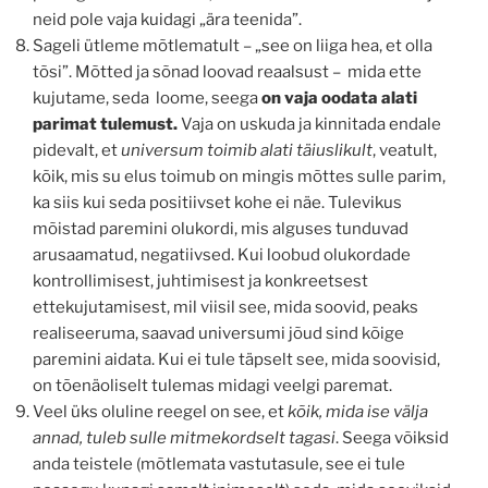
neid pole vaja kuidagi „ära teenida”.
Sageli ütleme mõtlematult – „see on liiga hea, et olla
tõsi”. Mõtted ja sõnad loovad reaalsust – mida ette
kujutame, seda loome, seega
on vaja oodata alati
parimat tulemust.
Vaja on uskuda ja kinnitada endale
pidevalt, et
universum toimib alati täiuslikult
, veatult,
kõik, mis su elus toimub on mingis mõttes sulle parim,
ka siis kui seda positiivset kohe ei näe. Tulevikus
mõistad paremini olukordi, mis alguses tunduvad
arusaamatud, negatiivsed. Kui loobud olukordade
kontrollimisest, juhtimisest ja konkreetsest
ettekujutamisest, mil viisil see, mida soovid, peaks
realiseeruma, saavad universumi jõud sind kõige
paremini aidata. Kui ei tule täpselt see, mida soovisid,
on tõenäoliselt tulemas midagi veelgi paremat.
Veel üks oluline reegel on see, et
kõik, mida ise välja
annad, tuleb sulle mitmekordselt tagasi
. Seega võiksid
anda teistele (mõtlemata vastutasule, see ei tule