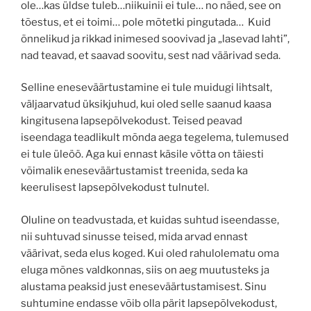
ole…kas üldse tuleb…niikuinii ei tule… no näed, see on
tõestus, et ei toimi… pole mõtetki pingutada… Kuid
õnnelikud ja rikkad inimesed soovivad ja „lasevad lahti”,
nad teavad, et saavad soovitu, sest nad väärivad seda.
Selline eneseväärtustamine ei tule muidugi lihtsalt,
väljaarvatud üksikjuhud, kui oled selle saanud kaasa
kingitusena lapsepõlvekodust. Teised peavad
iseendaga teadlikult mõnda aega tegelema, tulemused
ei tule üleöö. Aga kui ennast käsile võtta on täiesti
võimalik eneseväärtustamist treenida, seda ka
keerulisest lapsepõlvekodust tulnutel.
Oluline on teadvustada, et kuidas suhtud iseendasse,
nii suhtuvad sinusse teised, mida arvad ennast
väärivat, seda elus koged. Kui oled rahulolematu oma
eluga mõnes valdkonnas, siis on aeg muutusteks ja
alustama peaksid just eneseväärtustamisest. Sinu
suhtumine endasse võib olla pärit lapsepõlvekodust,