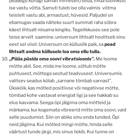
peaaegu kunagi samalt inimeselt) seda, mida sooviksid
ise vastu võtta. Samuti tuleb ise olla valmis võtma
teistelt vastu abi, armastust, hüvesid. Paljudel on
ebamugav saada näiteks suurt summat raha sõbra
käest lihtsalt niisama kingiks. Tegelikkuses see pole
teise arvelt saamine, universum lihtsalt hoolitseb sinu
eest sel viisil. Universum on külluslik paik, sa
pead
lihtsalt andma küllusele loa oma ellu tulla.
„
Püüa
püsida oma soovi vibratsioonis”.
Me loome
mõtte abil. See, mida me loome, sõltub mõtte
puhtusest, mõttega seotud teadvusest. Universumis
valitsev seadus kõlab „sarnane tõmbab sarnast”.
Ükskõik, kas mõtled positiivse või negatiivse mõtte,
tõmbad kohe vastavat energiat ligi ja see hakkab su
elus kasvama. Seega õpi jälgima oma mõtteid ja
märkama, kui kogemata vibreerid mitte oma soovi, vaid
selle puudumist. Siin on abiks sinu enda tunded. Õpi
neid jälgima. Kui mõtled mingi mõtte, hinda selle
väärtust tunde järgi, mis sinus tekib. Kui tunne on