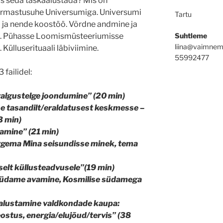
s seda taskaalustada? Mis on
armastusuhe Universumiga. Universumi
Tartu
d ja nende koostöö. Võrdne andmine ja
Suhtleme
e. Pühasse Loomismüsteeriumisse
liina@vaimnem
ülluserituaali läbiviimine.
55992477
failidel:
algustelge joondumine” (20 min)
e tasandilt/eraldatusest keskmesse –
3 min)
amine” (21 min)
gema Mina seisundisse minek, tema
elt küllusteadvusele”
(19 min)
südame avamine, Kosmilise südamega
aalustamine valdkondade kaupa:
stus, energia/elujõud/tervis” (38