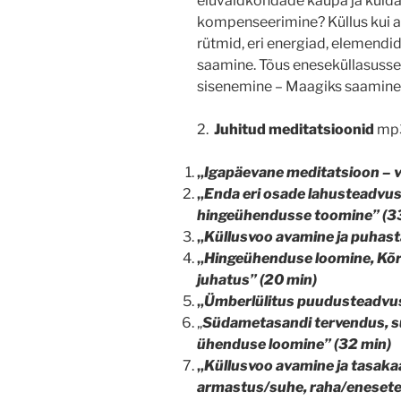
eluvaldkondade kaupa ja kuida
kompenseerimine? Küllus kui 
rütmid, eri energiad, elemendi
saamine. Tõus eneseküllasuss
sisenemine – Maagiks saamine. K
2.
Juhitud meditatsioonid
mp3 
„
Igapäevane meditatsioon – v
„
Enda eri osade lahusteadvus
hingeühendusse toomine” (3
„
Küllusvoo avamine ja puhast
„
Hingeühenduse loomine, Kõr
juhatus”
(20 min)
„
Ümberlülitus puudusteadvus
„
Südametasandi tervendus, 
ühenduse loomine”
(32 min)
„
Küllusvoo avamine ja tasak
armastus/suhe, raha/eneseteo