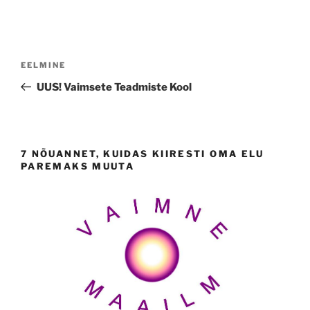
Navigeerimine
Previous
EELMINE
Post
UUS! Vaimsete Teadmiste Kool
7 NÕUANNET, KUIDAS KIIRESTI OMA ELU
PAREMAKS MUUTA