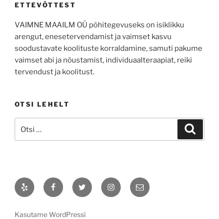
ETTEVÕTTEST
VAIMNE MAAILM OÜ põhitegevuseks on isiklikku
arengut, enesetervendamist ja vaimset kasvu
soodustavate koolituste korraldamine, samuti pakume
vaimset abi ja nõustamist, individuaalteraapiat, reiki
tervendust ja koolitust.
OTSI LEHELT
Otsi:
Otsi
Yelp
Facebook
Twitter
Instagram
Email
Kasutame WordPressi