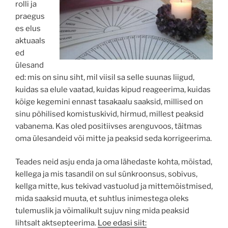
rolli ja
praegus
es elus
aktuaals
ed
ülesand
ed: mis on sinu siht, mil viisil sa selle suunas liigud,
kuidas sa elule vaatad, kuidas kipud reageerima, kuidas
kõige kegemini ennast tasakaalu saaksid, millised on
sinu põhilised komistuskivid, hirmud, millest peaksid
vabanema. Kas oled positiivses arenguvoos, täitmas
oma ülesandeid või mitte ja peaksid seda korrigeerima.
Teades neid asju enda ja oma lähedaste kohta, mõistad,
kellega ja mis tasandil on sul sünkroonsus, sobivus,
kellga mitte, kus tekivad vastuolud ja mittemõistmised,
mida saaksid muuta, et suhtlus inimestega oleks
tulemuslik ja võimalikult sujuv ning mida peaksid
lihtsalt aktsepteerima.
Loe edasi siit: