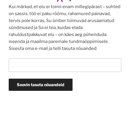
Kui märkad, et elu ei toimi enam millegipärast – suhted
on sassis, töö ei paku rõõmu, rahamured painavad,
tervis pole korras, Su ümber toimuvad arusaamatud
sündmused ja Sa ei tea, kuidas elada
rahuldustpakkuvat elu – on käes aeg pühenduda
iseenda ja maailma paremale tundmaõppimisele.
Sisesta oma e-mail ja telli tasuta nõuanded: