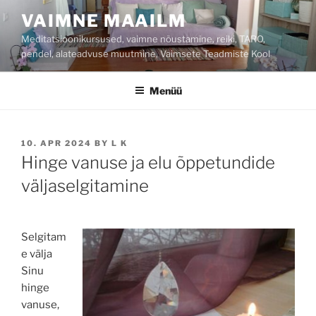
Liigu
VAIMNE MAAILM
sisu
Meditatsioonikursused, vaimne nõustamine, reiki, TARO,
juurde
pendel, alateadvuse muutmine, Vaimsete Teadmiste Kool
Menüü
POSTED
10. APR 2024
BY
L K
ON
Hinge vanuse ja elu õppetundide
väljaselgitamine
Selgitam
e välja
Sinu
hinge
vanuse,