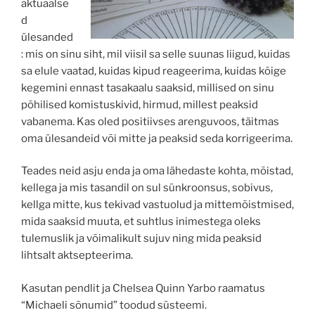
aktuaalse
d
ülesanded
: mis on sinu siht, mil viisil sa selle suunas liigud, kuidas
sa elule vaatad, kuidas kipud reageerima, kuidas kõige
kegemini ennast tasakaalu saaksid, millised on sinu
põhilised komistuskivid, hirmud, millest peaksid
vabanema. Kas oled positiivses arenguvoos, täitmas
oma ülesandeid või mitte ja peaksid seda korrigeerima.
Teades neid asju enda ja oma lähedaste kohta, mõistad,
kellega ja mis tasandil on sul sünkroonsus, sobivus,
kellga mitte, kus tekivad vastuolud ja mittemõistmised,
mida saaksid muuta, et suhtlus inimestega oleks
tulemuslik ja võimalikult sujuv ning mida peaksid
lihtsalt aktsepteerima.
Kasutan pendlit ja Chelsea Quinn Yarbo raamatus
“Michaeli sõnumid” toodud süsteemi.