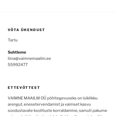
VÕTA ÜHENDUST
Tartu
Suhtleme
liina@vaimnemaailm.ee
55992477
ETTEVÕTTEST
VAIMNE MAAILM OÜ põhitegevuseks on isiklikku
arengut, enesetervendamist ja vaimset kasvu
soodustavate koolituste korraldamine, samuti pakume