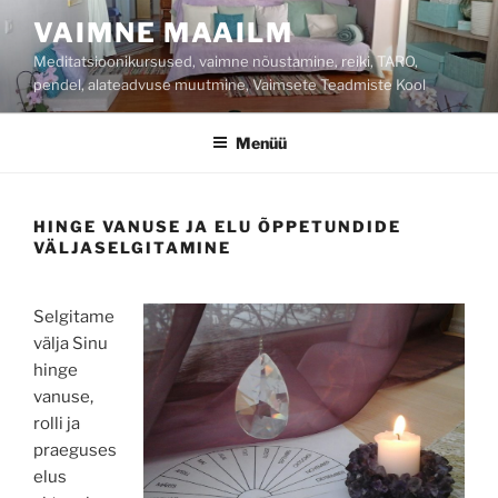
Liigu
VAIMNE MAAILM
sisu
Meditatsioonikursused, vaimne nõustamine, reiki, TARO,
juurde
pendel, alateadvuse muutmine, Vaimsete Teadmiste Kool
Menüü
HINGE VANUSE JA ELU ÕPPETUNDIDE
VÄLJASELGITAMINE
Selgitame
välja Sinu
hinge
vanuse,
rolli ja
praeguses
elus