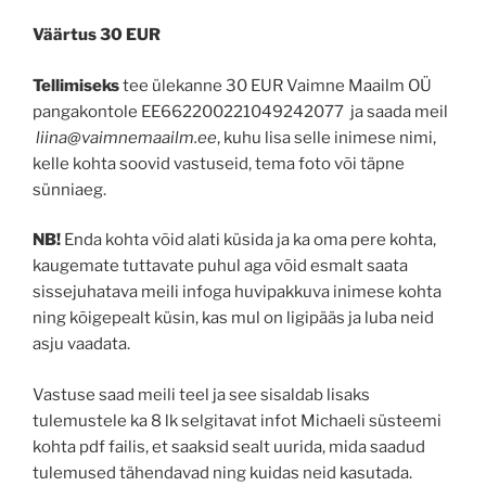
Väärtus 30 EUR
Tellimiseks
tee ülekanne 30 EUR Vaimne Maailm OÜ
pangakontole EE662200221049242077 ja saada meil
liina@vaimnemaailm.ee
, kuhu lisa selle inimese nimi,
kelle kohta soovid vastuseid, tema foto või täpne
sünniaeg.
NB!
Enda kohta võid alati küsida ja ka oma pere kohta,
kaugemate tuttavate puhul aga võid esmalt saata
sissejuhatava meili infoga huvipakkuva inimese kohta
ning kõigepealt küsin, kas mul on ligipääs ja luba neid
asju vaadata.
Vastuse saad meili teel ja see sisaldab lisaks
tulemustele ka 8 lk selgitavat infot Michaeli süsteemi
kohta pdf failis, et saaksid sealt uurida, mida saadud
tulemused tähendavad ning kuidas neid kasutada.