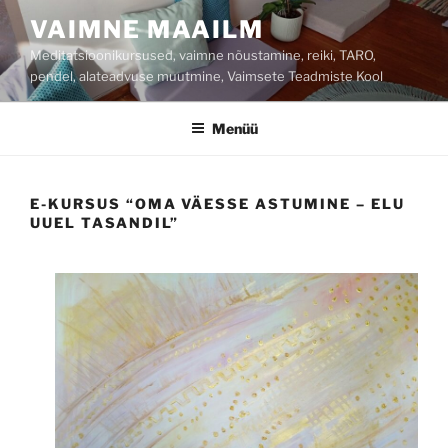
Liigu
VAIMNE MAAILM
sisu
Meditatsioonikursused, vaimne nõustamine, reiki, TARO,
juurde
pendel, alateadvuse muutmine, Vaimsete Teadmiste Kool
Menüü
E-KURSUS “OMA VÄESSE ASTUMINE – ELU
UUEL TASANDIL”