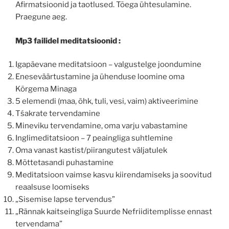
Afirmatsioonid ja taotlused. Tõega ühtesulamine.
Praegune aeg.
Mp3 failidel meditatsioonid
:
Igapäevane meditatsioon – valgustelge joondumine
Eneseväärtustamine ja ühenduse loomine oma
Kõrgema Minaga
5 elemendi (maa, õhk, tuli, vesi, vaim) aktiveerimine
Tśakrate tervendamine
Mineviku tervendamine, oma varju vabastamine
Inglimeditatsioon – 7 peaingliga suhtlemine
Oma vanast kastist/piirangutest väljatulek
Mõttetasandi puhastamine
Meditatsioon vaimse kasvu kiirendamiseks ja soovitud
reaalsuse loomiseks
„Sisemise lapse tervendus”
„Rännak kaitseingliga Suurde Nefriiditemplisse ennast
tervendama”