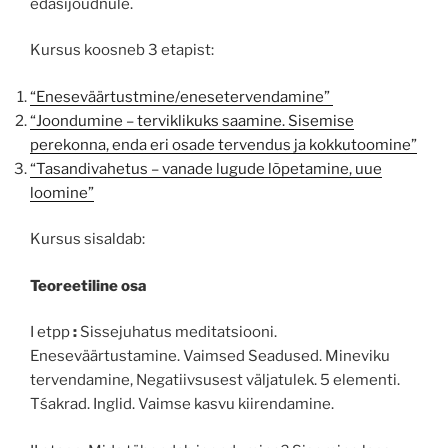
edasijõudnule.
Kursus koosneb 3 etapist:
“Eneseväärtustmine/enesetervendamine”
“Joondumine – terviklikuks saamine. Sisemise
perekonna, enda eri osade tervendus ja kokkutoomine”
“Tasandivahetus – vanade lugude lõpetamine, uue
loomine”
Kursus sisaldab:
Teoreetiline osa
I etpp
:
Sissejuhatus meditatsiooni.
Eneseväärtustamine. Vaimsed Seadused. Mineviku
tervendamine, Negatiivsusest väljatulek. 5 elementi.
Tśakrad. Inglid. Vaimse kasvu kiirendamine.