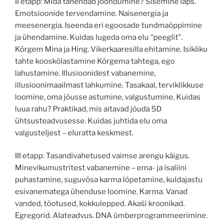
II etapp: Mida tähendab joondumine? Sisemine laps.
Emotsioonide tervendamine. Naisenergia ja
meesenergia. Iseenda eri egoosade tundmaõppimine
ja ühendamine. Kuidas lugeda oma elu “peeglit”.
Kõrgem Mina ja Hing. Vikerkaaresilla ehitamine. Isikliku
tahte kooskõlastamine Kõrgema tahtega, ego
lahustamine. Illusioonidest vabanemine,
illusioonimaailmast lahkumine. Tasakaal, terviklikkuse
loomine, oma jõusse astumine, valgustumine. Kuidas
luua rahu? Praktikad, mis aitavad jõuda 5D
ühtsusteadvusesse. Kuidas juhtida elu oma
valgusteljest – eluratta keskmest.
III etapp: Tasandivahetused vaimse arengu käigus.
Minevikumustritest vabanemine – ema- ja isaliini
puhastamine, suguvõsa karma lõpetamine, kuldajastu
esivanematega ühenduse loomine. Karma. Vanad
vanded, tõotused, kokkulepped. Akaśi kroonikad.
Egregorid. Alateadvus. DNA ümberprogrammeerimine.