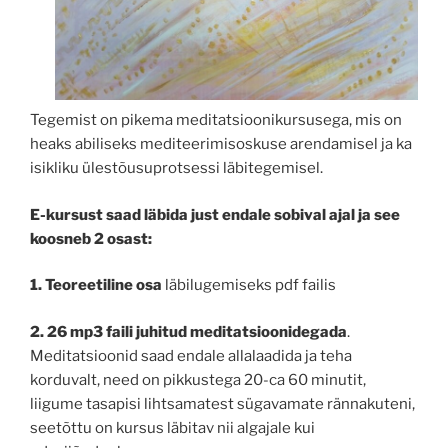
Tegemist on pikema meditatsioonikursusega, mis on
heaks abiliseks mediteerimisoskuse arendamisel ja ka
isikliku ülestõusuprotsessi läbitegemisel.
E-kursust saad läbida just endale sobival ajal ja see
koosneb 2 osast:
1. Teoreetiline osa
läbilugemiseks pdf failis
2. 26 mp3 faili juhitud meditatsioonidegada
.
Meditatsioonid saad endale allalaadida ja teha
korduvalt, need on pikkustega 20-ca 60 minutit,
liigume tasapisi lihtsamatest sügavamate rännakuteni,
seetõttu on kursus läbitav nii algajale kui