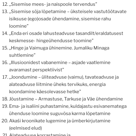
„Sisemise mees- ja naispoole tervendus”
„Sisemise sõja lõpetamine – üksteisele vastutöötavate
isiksuse (ego)osade ühendamine, sisemise rahu
loomine”
„Enda eri osade lahusteadvuse tasandilt/eraldatusest
keskmesse- hingeühendusse toomine”
„Hinge ja Vaimuga ühinemine. Jumaliku Minaga
suhtlemine”
„Illusioonidest vabanemine – asjade vaatlemine
avaramast perspektiivist”
„Joondumine – üliteadvuse (vaimu), tavateadvuse ja
alateadvuse liitmine üheks tervikuks, energia
koondamine käesolevasse hetke”
Jõustamine – Armastuse, Tarkuse ja Väe ühendamine
Ema- ja isaliini puhastamine, kuldajastu esivanematega
ühenduse loomine suguvõsa karma lõpetamine
Akaśi kroonikate lugemine ja ümberkirjutamine
(eelmised elud)
Alateadvuse korrastamine ja