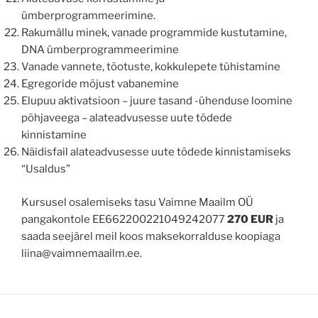
ümberprogrammeerimine.
Rakumällu minek, vanade programmide kustutamine,
DNA ümberprogrammeerimine
Vanade vannete, tõotuste, kokkulepete tühistamine
Egregoride mõjust vabanemine
Elupuu aktivatsioon – juure tasand -ühenduse loomine
põhjaveega – alateadvusesse uute tõdede
kinnistamine
Näidisfail alateadvusesse uute tõdede kinnistamiseks
“Usaldus”
Kursusel osalemiseks tasu Vaimne Maailm OÜ
pangakontole EE662200221049242077
270 EUR
ja
saada seejärel meil koos maksekorralduse koopiaga
liina@vaimnemaailm.ee.