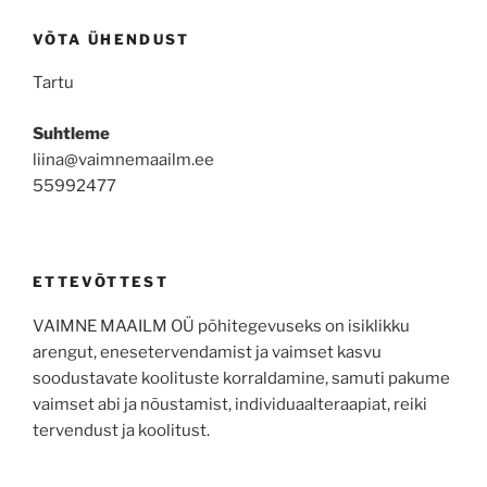
VÕTA ÜHENDUST
Tartu
Suhtleme
liina@vaimnemaailm.ee
55992477
ETTEVÕTTEST
VAIMNE MAAILM OÜ põhitegevuseks on isiklikku
arengut, enesetervendamist ja vaimset kasvu
soodustavate koolituste korraldamine, samuti pakume
vaimset abi ja nõustamist, individuaalteraapiat, reiki
tervendust ja koolitust.