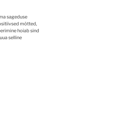
oma sageduse
sitiivsed mõtted,
eerimine hoiab sind
uua selline