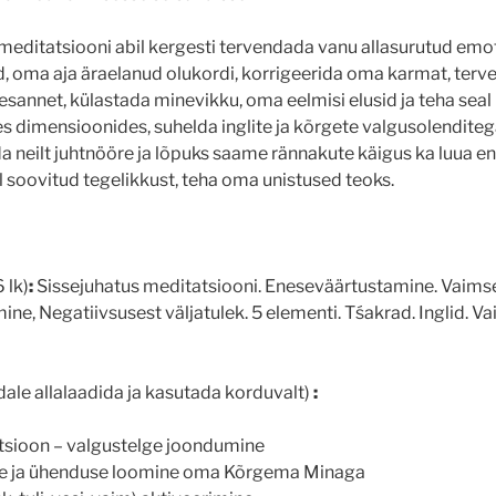
 meditatsiooni abil kergesti tervendada vanu allasurutud em
, oma aja äraelanud olukordi, korrigeerida oma karmat, terv
sannet, külastada minevikku, oma eelmisi elusid ja teha seal
tes dimensioonides, suhelda inglite ja kõrgete valgusolendite
a neilt juhtnööre ja lõpuks saame rännakute käigus ka luua e
l soovitud tegelikkust, teha oma unistused teoks.
 lk)
:
Sissejuhatus meditatsiooni. Eneseväärtustamine. Vaim
ne, Negatiivsusest väljatulek. 5 elementi. Tśakrad. Inglid. V
ale allalaadida ja kasutada korduvalt)
:
sioon – valgustelge joondumine
e ja ühenduse loomine oma Kõrgema Minaga