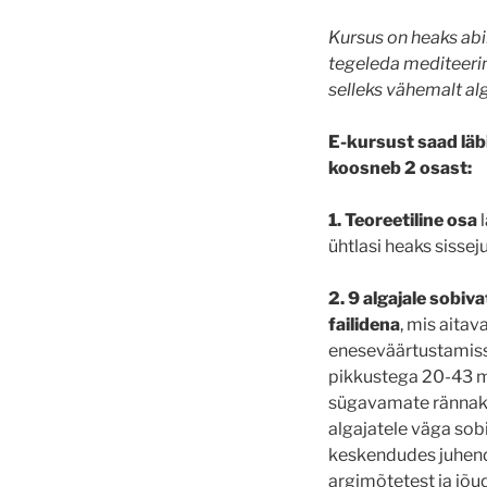
Kursus on heaks abi
tegeleda mediteeri
selleks vähemalt alg
E-kursust saad läbi
koosneb 2 osast:
1. Teoreetiline osa
l
ühtlasi heaks sisse
2. 9 algajale sobiv
failidena
, mis aita
eneseväärtustamiss
pikkustega 20-43 mi
sügavamate rännakut
algajatele väga so
keskendudes juhend
argimõtetest ja jõu