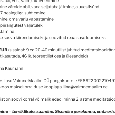
, tuli, vesi, vaim) aktiveerimine
ne värvide abil, vana seljataha jätmine ja uuestisünd
 7 peaingliga suhtlemine
ine, oma varju vabastamine
piirangutest väljatulek
stamine
e kasvu kiirendamiseks ja soovitud reaalsuse loomiseks
 EUR
(sisaldab 9 ca 20-40 minutilist juhitud meditatsioonirän
kasutada, 46 lk. teoreetilist osa ja ülesandeid)
iina Kaumann
eks tasu Vaimne Maailm OÜ pangakontole EE662200221049
l koos maksekorralduse koopiaga liina@vaimnemaailm.ee.
ist on soovi korral võimalik edadi minna 2. astme meditatsi
ne – terviklikuks saamine. Sisemise perekonna, enda eri 