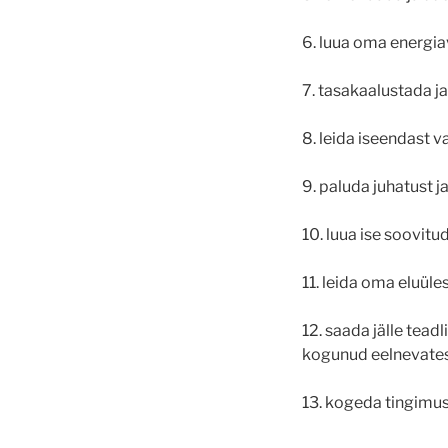
6. luua oma energia
7. tasakaalustada j
8. leida iseendast 
9. paluda juhatust j
10. luua ise soovit
11. leida oma eluül
12. saada jälle tead
kogunud eelnevates 
13. kogeda tingimus