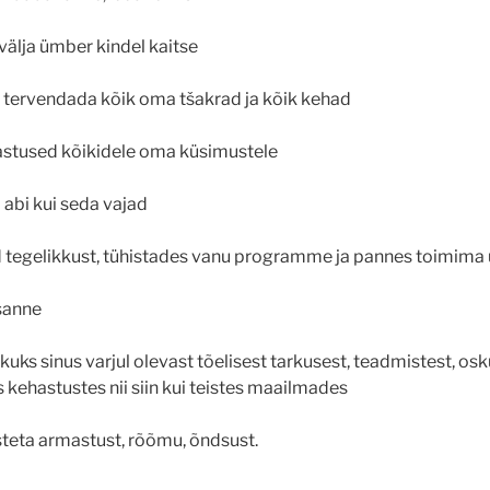
välja ümber kindel kaitse
a tervendada kõik oma tšakrad ja kõik kehad
vastused kõikidele oma küsimustele
a abi kui seda vajad
ud tegelikkust, tühistades vanu programme ja pannes toimima
esanne
likuks sinus varjul olevast tõelisest tarkusest, teadmistest, os
kehastustes nii siin kui teistes maailmades
teta armastust, rõõmu, õndsust.