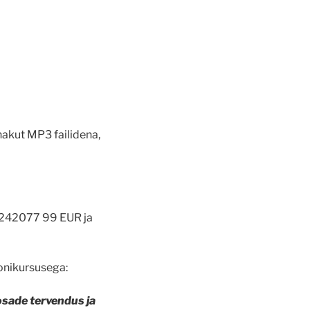
nakut MP3 failidena,
242077 99 EUR ja
oonikursusega:
osade tervendus ja