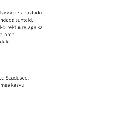
otsioone, vabastada
endada suhteid,
 korrektuure, aga ka
ga, oma
ndale
sed Seadused.
aimse kasvu