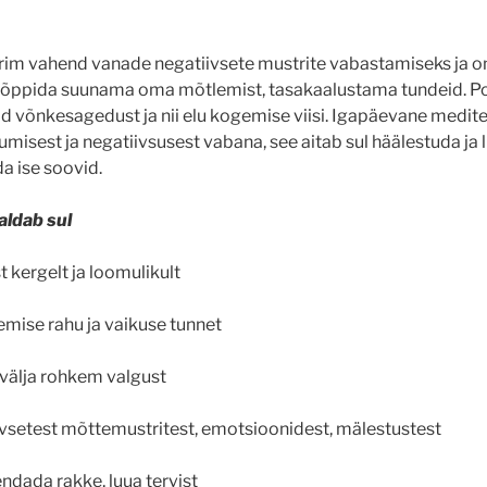
rim vahend vanade negatiivsete mustrite vabastamiseks ja 
d õppida suunama oma mõtlemist, tasakaalustama tundeid. Po
d võnkesagedust ja nii elu kogemise viisi. Igapäevane medit
isest ja negatiivsusest vabana, see aitab sul häälestuda ja l
a ise soovid.
aldab sul
t kergelt ja loomulikult
semise rahu ja vaikuse tunnet
välja rohkem valgust
vsetest mõttemustritest, emotsioonidest, mälestustest
ndada rakke, luua tervist