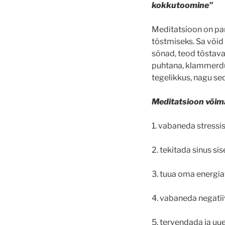
kokkutoomine”
Meditatsioon on pa
tõstmiseks. Sa või
sõnad, teod tõstava
puhtana, klammerdum
tegelikkus, nagu sed
Meditatsioon võim
1. vabaneda stressis
2. tekitada sinus si
3. tuua oma energia
4. vabaneda negatii
5. tervendada ja uue