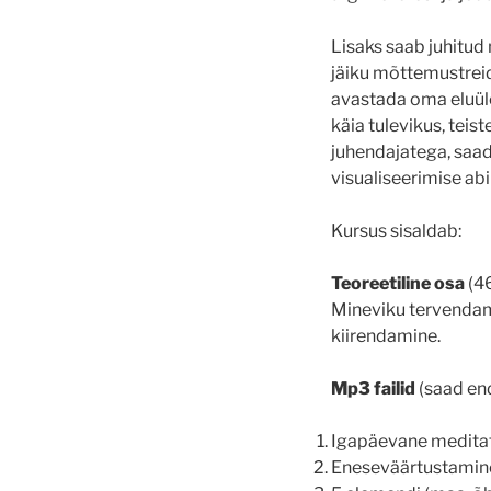
Lisaks saab juhitud
jäiku mõttemustreid
avastada oma eluüle
käia tulevikus, teis
juhendajatega, saad
visualiseerimise abi
Kursus sisaldab:
Teoreetiline osa
(46
Mineviku tervendami
kiirendamine.
Mp3 failid
(saad end
Igapäevane meditat
Eneseväärtustamin