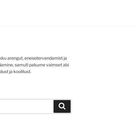
ku arengut, enesetervendamist ja
ldamine, samuti pakume vaimset abi
dust ja koolitust.
Otsi