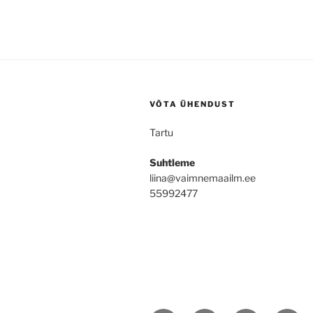
VÕTA ÜHENDUST
Tartu
Suhtleme
liina@vaimnemaailm.ee
55992477