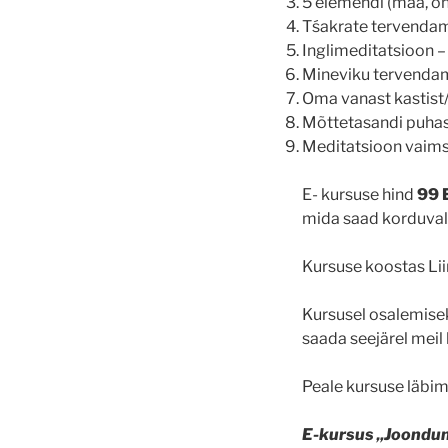
5 elemendi (maa, õhk
Tśakrate tervendami
Inglimeditatsioon –
Mineviku tervendam
Oma vanast kastist/
Mõttetasandi puha
Meditatsioon vaims
E- kursuse hind
99
mida saad korduvalt 
Kursuse koostas L
Kursusel osalemis
saada seejärel mei
Peale kursuse läbim
E-kursus „Joondumi