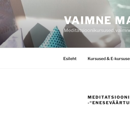
Liigu
sisu
VAIMNE M
juurde
Meditatsioonikursused, vaimne
Esileht
Kursused & E-kursuse
MEDITATSIOONI
-“ENESEVÄÄRT