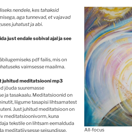
liseks nendele, kes tahaksid
misega, aga tunnevad, et vajavad
uses juhatust ja abi
.
da just endale sobival ajal ja see
äbilugemiseks pdf failis, mis on
juhatuseks vaimsesse maailma.
at juhitud meditatsiooni mp3
vad jõuda suuremasse
e ja tasakaalu. Meditatsioonid on
nutit, liigume tasapisi lihtsamatest
eni. Just juhitud meditatsioon on
biv meditatsioonivorm, kuna
aja tekstile on lihtsam eemalduda
All-focus
da meditatiivsesse seisundisse.