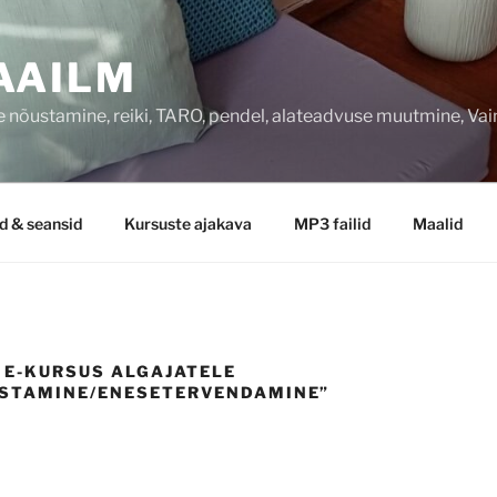
AAILM
 nõustamine, reiki, TARO, pendel, alateadvuse muutmine, Va
d & seansid
Kursuste ajakava
MP3 failid
Maalid
 E-KURSUS ALGAJATELE
USTAMINE/ENESETERVENDAMINE”