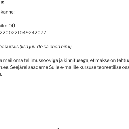
us:
ekanne:
ilm OÜ
2200221049242077
deokursus
(lisa juurde ka enda nimi)
 meil oma tellimussooviga ja kinnitusega, et makse on tehtud
e. Seejärel saadame Sulle e-mailile kursuse teoreetilise osa 
.