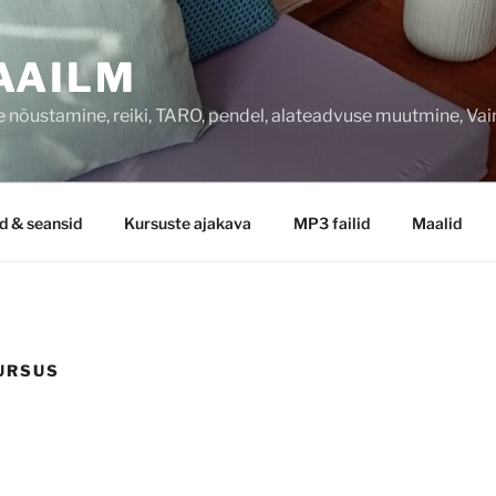
AAILM
 nõustamine, reiki, TARO, pendel, alateadvuse muutmine, Va
d & seansid
Kursuste ajakava
MP3 failid
Maalid
URSUS