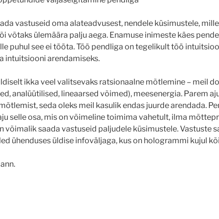
aada vastuseid oma alateadvusest, nendele küsimustele, mille
või võtaks ülemäära palju aega. Enamuse inimeste käes pendel
lle puhul see ei tööta. Töö pendliga on tegelikult töö intuitsio
 intuitsiooni arendamiseks.
diselt ikka veel valitsevaks ratsionaalne mõtlemine – meil 
sed, analüütilised, lineaarsed võimed), meesenergia. Parem aj
t mõtlemist, seda oleks meil kasulik endas juurde arendada. P
ju selle osa, mis on võimeline toimima vahetult, ilma mõttep
 on võimalik saada vastuseid paljudele küsimustele. Vastuste s
led ühenduses üldise infoväljaga, kus on hologrammi kujul kõi
ann.