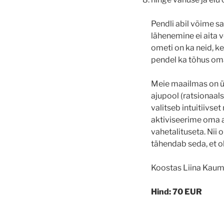
Pendli abil võime s
lähenemine ei aita 
ometi on ka neid, ke
pendel ka tõhus oma
Meie maailmas on ül
ajupool (ratsionaal
valitseb intuitiivse
aktiviseerime oma a
vahetalituseta. Nii
tähendab seda, et o
Koostas Liina Kaum
Hind: 70 EUR