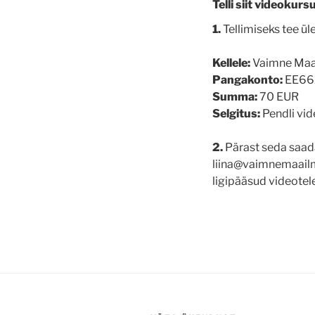
Telli siit videokurs
1.
Tellimiseks tee ül
Kellele:
Vaimne Maa
Pangakonto:
EE66
Summa:
70 EUR
Selgitus:
Pendli vi
2.
Pärast seda saada
liina@vaimnemaailm.e
ligipääsud videotele