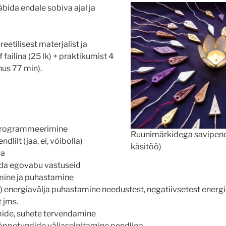
bida endale sobiva ajal ja
etilisest materjalist ja
 failina (25 lk) + praktikumist 4
us 77 min).
programmeerimine
Ruunimärkidega savipend
lilt (jaa, ei, võibolla)
käsitöö)
ga
da egovabu vastuseid
mine ja puhastamine
e) energiavälja puhastamine needustest, negatiivsetest energia
 jms.
mide, suhete tervendamine
 õppetundide väljaselgitamine pendliga