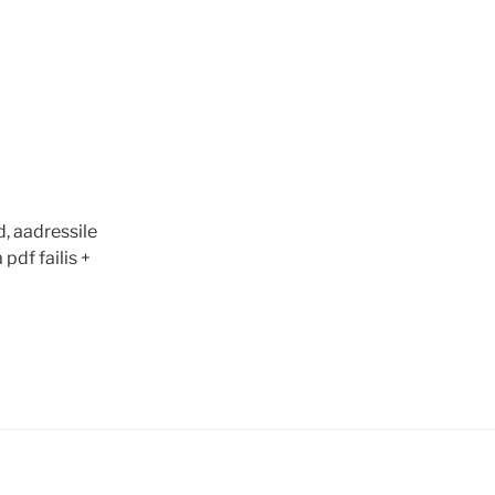
, aadressile
pdf failis +