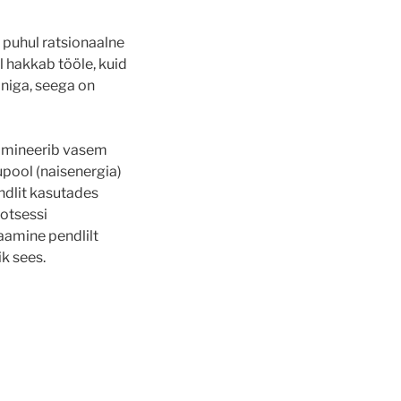
 puhul ratsionaalne
 hakkab tööle, kuid
oniga, seega on
domineerib vasem
upool (naisenergia)
endlit kasutades
rotsessi
aamine pendlilt
k sees.