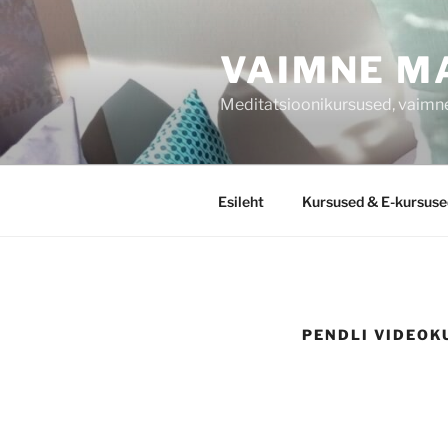
Liigu
sisu
VAIMNE M
juurde
Meditatsioonikursused, vaimne
Esileht
Kursused & E-kursuse
PENDLI VIDEOK