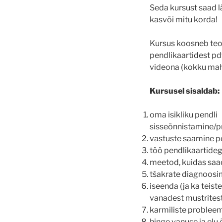
Seda kursust saad lä
kasvõi mitu korda!
Kursus koosneb teore
pendlikaartidest pdf
videona (kokku mah
Kursusel sisaldab:
oma isikliku pendli
sisseõnnistamine/
vastuste saamine pend
töö pendlikaartide
meetod, kuidas saa
tśakrate diagnoosi
iseenda (ja ka teist
vanadest mustritest
karmiliste problee
hinge vanuse ja elu