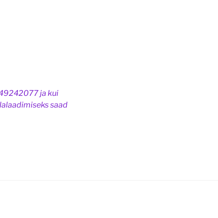
49242077 ja kui
llalaadimiseks saad