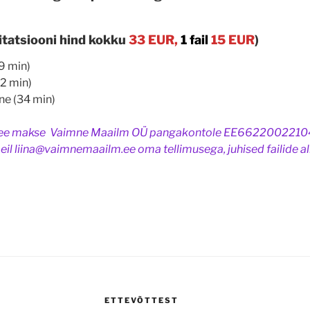
itatsiooni hind kokku
33 EUR,
1 fail
15 EUR
)
9 min)
2 min)
ne (34 min)
tee makse Vaimne Maailm OÜ pangakontole EE6622002210
eil liina@vaimnemaailm.ee oma tellimusega, juhised failide a
ETTEVÕTTEST