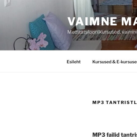
Liigu
sisu
VAIMNE M
juurde
Meditatsioonikursused, vaimne
Esileht
Kursused & E-kursuse
MP3 TANTRIST
MP3 failid tantr