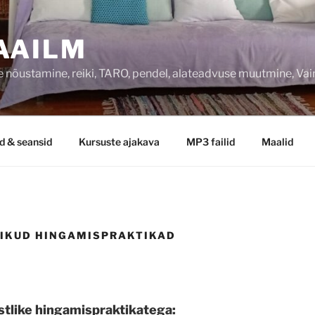
AAILM
 nõustamine, reiki, TARO, pendel, alateadvuse muutmine, Va
d & seansid
Kursuste ajakava
MP3 failid
Maalid
LIKUD HINGAMISPRAKTIKAD
istlike hingamispraktikatega: