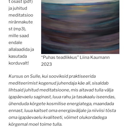
t osast (pdf)
ja juhitud
meditatsioo
nirännakute
st (mp3),
mille saad
endale
allalaadida ja
kasutada
“Puhas teadlikkus” Liina Kaumann
korduvalt!
2023
Kursus on Sulle, kui sooviksid praktiseerida
mediteerimist kogenud juhendaja käe all
,
sisaldab
lihtsaid juhitud meditatsioone, mis aitavad tulla välja
igapäevaelu saginast, luua rahu ja tasakaalu iseendas,
ühenduda kõrgete kosmilise energiatega, maandada
ennast, luua kaitset oma energiaväljale ja niiviisi tõsta
oma igapäevaelu kvaliteeti, võimet olukordadega
kõrgemal moel toime tulla.