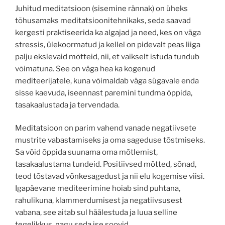
Juhitud meditatsioon (sisemine rännak) on üheks
tõhusamaks meditatsioonitehnikaks, seda saavad
kergesti praktiseerida ka algajad ja need, kes on väga
stressis, ülekoormatud ja kellel on pidevalt peas liiga
palju ekslevaid mõtteid, nii, et vaikselt istuda tundub
võimatuna. See on väga hea ka kogenud
mediteerijatele, kuna võimaldab väga sügavale enda
sisse kaevuda, iseennast paremini tundma õppida,
tasakaalustada ja tervendada.
Meditatsioon on parim vahend vanade negatiivsete
mustrite vabastamiseks ja oma sageduse tõstmiseks.
Sa võid õppida suunama oma mõtlemist,
tasakaalustama tundeid. Positiivsed mõtted, sõnad,
teod tõstavad võnkesagedust ja nii elu kogemise viisi.
Igapäevane mediteerimine hoiab sind puhtana,
rahulikuna, klammerdumisest ja negatiivsusest
vabana, see aitab sul häälestuda ja luua selline
tegelikkus, nagu seda ise soovid.