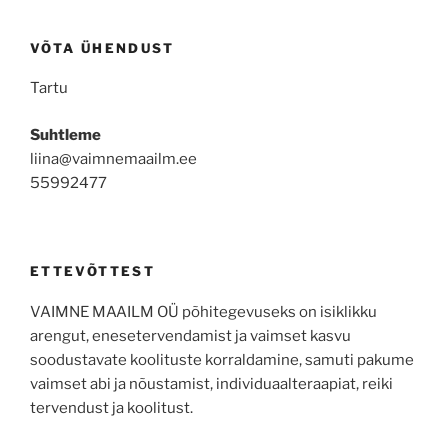
VÕTA ÜHENDUST
Tartu
Suhtleme
liina@vaimnemaailm.ee
55992477
ETTEVÕTTEST
VAIMNE MAAILM OÜ põhitegevuseks on isiklikku
arengut, enesetervendamist ja vaimset kasvu
soodustavate koolituste korraldamine, samuti pakume
vaimset abi ja nõustamist, individuaalteraapiat, reiki
tervendust ja koolitust.