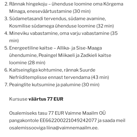
Rännak hingekoju – ühenduse loomine oma Kõrgema
Minaga, eneseväärtustamine (30 min)
Südametasandi tervendus, südame avamine,
Kosmilise südamega ühenduse loomine (32 min)
Mineviku vabastamine, oma varju vabastamine (35
min)
Energeetiline kaitse – Allika- ja Sise-Maaga
ühendumine, Peaingel Miikaeli ja Zadkieli kaitse
loomine (28 min)
Kaitseingliga kohtumine, rännak Suurde
Nefriiditemplisse ennast tervendama (43 min)
Peainglite kutsumine ja palumine (30 min)
Kursuse
väärtus 77 EUR
Osalemiseks tasu 77 EUR Vaimne Maailm OÜ
pangakontole EE662200221049242077 ja saada meil
osalemissooviga liina@vaimnemaailm.ee.