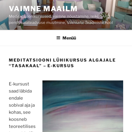
Liigu
VAIMNE MAAILM
sisu
Meditatsioonikursused, vaimne nõustamine, reiki, TARO,
juurde
pendel, alateadvuse muutmine, Vaimsete Teadmiste Kool
Menüü
MEDITATSIOONI LÜHIKURSUS ALGAJALE
“TASAKAAL” – E-KURSUS
E-kursust
saad läbida
endale
sobival aja ja
kohas, see
koosneb
teoreetilises