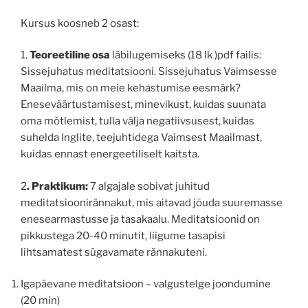
Kursus koosneb 2 osast:
1.
Teoreetiline osa
läbilugemiseks (18 lk )pdf failis:
Sissejuhatus meditatsiooni. Sissejuhatus Vaimsesse
Maailma, mis on meie kehastumise eesmärk?
Eneseväärtustamisest, minevikust, kuidas suunata
oma mõtlemist, tulla välja negatiivsusest, kuidas
suhelda Inglite, teejuhtidega Vaimsest Maailmast,
kuidas ennast energeetiliselt kaitsta.
2
. Praktikum:
7 algajale sobivat juhitud
meditatsioonirännakut, mis aitavad jõuda suuremasse
enesearmastusse ja tasakaalu. Meditatsioonid on
pikkustega 20-40 minutit, liigume tasapisi
lihtsamatest sügavamate rännakuteni.
Igapäevane meditatsioon – valgustelge joondumine
(20 min)