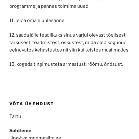
programme ja pannes toimima uued
11. leida oma eluülesanne
12. saada jälle teadlikuks sinus varjul olevast tõelisest
tarkusest, teadmistest, oskustest, mida oled kogunud
eelnevates kehastustes nii siin kui teistes maailmades
13. kogeda tingimusteta armastust, rõõmu, õndsust.
VÕTA ÜHENDUST
Tartu
Suhtleme
liina@vaimnemaailm.ee