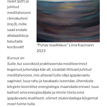
osast (pdf) ja
juhitud
meditatsiooni
rännakutest
(mp3), mille
saad endale
allalaadida ja
kasutada
“Puhas teadlikkus” Liina Kaumann
korduvalt!
2023
Kursus on
Sulle, kui sooviksid praktiseerida mediteerimist
kogenud juhendaja käe all
,
sisaldab lihtsaid juhitud
meditatsioone, mis aitavad tulla välja igapäevaelu
saginast, luua rahu ja tasakaalu iseendas, ühenduda
kõrgete kosmilise energiatega, maandada ennast, luua
kaitset oma energiaväljale ja niiviisi tõsta oma
igapäevaelu kvaliteeti, võimet olukordadega kõrgemal
moel toime tulla.