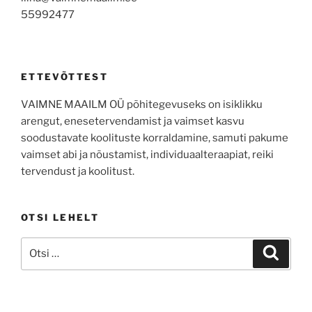
55992477
ETTEVÕTTEST
VAIMNE MAAILM OÜ põhitegevuseks on isiklikku
arengut, enesetervendamist ja vaimset kasvu
soodustavate koolituste korraldamine, samuti pakume
vaimset abi ja nõustamist, individuaalteraapiat, reiki
tervendust ja koolitust.
OTSI LEHELT
Otsi:
Otsi