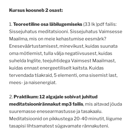
Kursus koosneb 2 osast:
1.
Teoreetiline osa läbilugemiseks
(33 lk )pdf failis:
Sissejuhatus meditatsiooni. Sissejuhatus Vaimsesse
Maailma, mis on meie kehastumise eesmärk?
Eneseväärtustamisest, minevikust, kuidas suunata
oma mõtlemist, tulla välja negatiivsusest, kuidas
suhelda Inglite, teejuhtidega Vaimsest Maailmast,
kuidas ennast energeetiliselt kaitsta. Kuidas
tervendada tśakraid, 5 elementi, oma sisemist last,
mees- ja naisenergiat.
2.
Praktikum: 12 algajale sobivat juhitud
meditatsioonirännakut mp3 failis
, mis aitavad jõuda
suuremasse enesearmastusse ja tasakaalu.
Meditatsioonid on pikkustega 20-40 minutit, liigume
tasapisi lihtsamatest sügavamate rännakuteni.