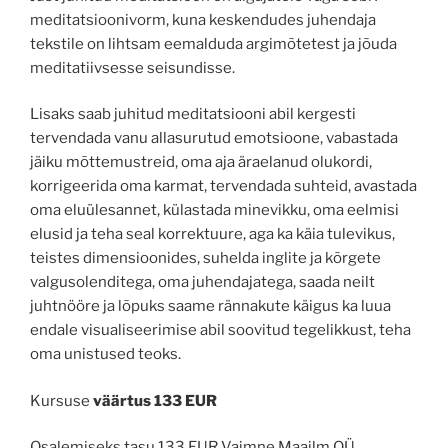
meditatsioonivorm, kuna keskendudes juhendaja
tekstile on lihtsam eemalduda argimõtetest ja jõuda
meditatiivsesse seisundisse.
Lisaks saab juhitud meditatsiooni abil kergesti
tervendada vanu allasurutud emotsioone, vabastada
jäiku mõttemustreid, oma aja äraelanud olukordi,
korrigeerida oma karmat, tervendada suhteid, avastada
oma eluülesannet, külastada minevikku, oma eelmisi
elusid ja teha seal korrektuure, aga ka käia tulevikus,
teistes dimensioonides, suhelda inglite ja kõrgete
valgusolenditega, oma juhendajatega, saada neilt
juhtnööre ja lõpuks saame rännakute käigus ka luua
endale visualiseerimise abil soovitud tegelikkust, teha
oma unistused teoks.
Kursuse
väärtus 133 EUR
Osalemiseks tasu 133 EUR Vaimne Maailm OÜ