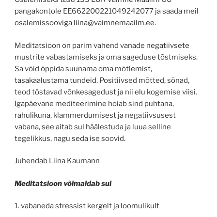
pangakontole EE662200221049242077 ja saada meil
osalemissooviga liina@vaimnemaailm.ee.
Meditatsioon on parim vahend vanade negatiivsete
mustrite vabastamiseks ja oma sageduse tõstmiseks.
Sa võid õppida suunama oma mõtlemist,
tasakaalustama tundeid. Positiivsed mõtted, sõnad,
teod tõstavad võnkesagedust ja nii elu kogemise viisi.
Igapäevane mediteerimine hoiab sind puhtana,
rahulikuna, klammerdumisest ja negatiivsusest
vabana, see aitab sul häälestuda ja luua selline
tegelikkus, nagu seda ise soovid.
Juhendab Liina Kaumann
Meditatsioon võimaldab sul
1. vabaneda stressist kergelt ja loomulikult