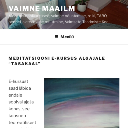
Liigu
VAIMNE MAAILM
sisu
Meditatsioonikursused, vaimne nõustamine, reiki, TARO,
juurde
pendel, alateadvuse muutmine, Vaimsete Teadmiste Kool
Menüü
MEDITATSIOONI E-KURSUS ALGAJALE
“TASAKAAL”
E-kursust
saad läbida
endale
sobival aja ja
kohas, see
koosneb
teoreetilisest