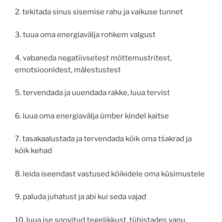
2. tekitada sinus sisemise rahu ja vaikuse tunnet
3. tuua oma energiavälja rohkem valgust
4. vabaneda negatiivsetest mõttemustritest,
emotsioonidest, mälestustest
5. tervendada ja uuendada rakke, luua tervist
6. luua oma energiavälja ümber kindel kaitse
7. tasakaalustada ja tervendada kõik oma tšakrad ja
kõik kehad
8. leida iseendast vastused kõikidele oma küsimustele
9. paluda juhatust ja abi kui seda vajad
10. luua ise soovitud tegelikkust, tühistades vanu