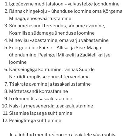
Igapäevane meditatsioon – valgustelge joondumine
Rännak hingekoju – ühenduse loomine oma Kõrgema
Minaga, eneseväärtustamine
Südametasandi tervendus, südame avamine,
Kosmilise südamega ühenduse loomine
Mineviku vabastamine, oma varju vabastamine
Energeetiline kaitse – Allika- ja Sise-Maaga
ühendumine, Peaingel Miikaeli ja Zadkieli kaitse
loomine
Kaitseingliga kohtumine, rännak Suurde
Nefriiditemplisse ennast tervendama
Tśakrate avamine ja tasakaalustamine
Mõttetasandi korrastamine
5 elemendi tasakaalustamine
Nais- ja meesenergia tasakaalustamine
Sisemise lapsega suhtlemine
Peainglitega suhtlemine
Just juhitud meditatsioon on algajatele väga sobiv