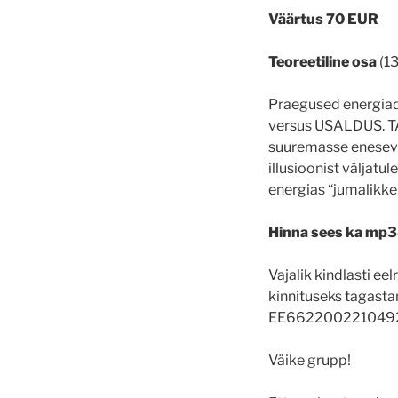
Väärtus
70 EUR
Teoreetiline osa
(13
Praegused energiad
versus USALDUS. T
suuremasse enesevä
illusioonist väljatu
energias “jumalikke 
Hinna sees ka mp3
Vajalik kindlasti ee
kinnituseks tagas
EE662200221049
Väike grupp!