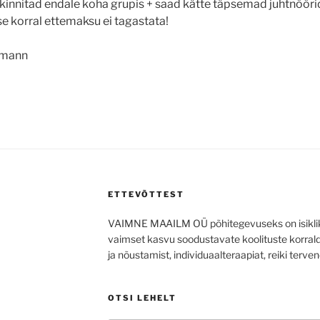
innitad endale koha grupis + saad kätte täpsemad juhtnöörid 
e korral ettemaksu ei tagastata!
umann
ETTEVÕTTEST
VAIMNE MAAILM OÜ põhitegevuseks on isiklik
vaimset kasvu soodustavate koolituste korra
ja nõustamist, individuaalteraapiat, reiki terven
OTSI LEHELT