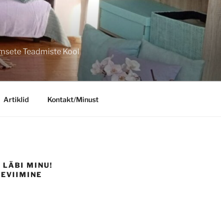
imsete Teadmiste Kool
Artiklid
Kontakt/Minust
LÄBI MINU!
LEVIIMINE