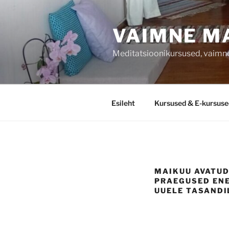
Liigu
sisu
VAIMNE M
juurde
Meditatsioonikursused, vaimne
Esileht
Kursused & E-kursuse
MAIKUU AVATUD
PRAEGUSED ENE
UUELE TASANDI