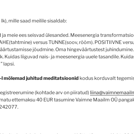
 lk), mille saad meilile sisaldab:
 ja meie ees seisvad ülesanded. Meesenergia transformats
AHE(tahtmine) versus TUNNE(soov, rõõm). POSITIIVNE vers
ärtustamisse jõudmine. Oma hingeväärtustest juhindumine
lek. Kuidas liiguvad nais- ja meesenergia uuele tasandile. Kui
” lapsi.
-l mõlemad juhitud meditatsioonid
kodus korduvalt tegemi
lregistreerumine (kohtade arv on piiratud)
liina@vaimnemaail
tamatu ettemaksu 40 EUR tasumine Vaimne Maailm OÜ panga
242077.