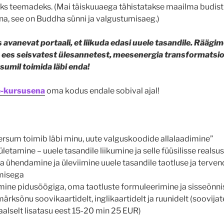
ks teemadeks. (Mai täiskuuaega tähistatakse maailma budist
a, see on Buddha sünni ja valgustumisaeg.)
vanevat portaali, et liikuda edasi uuele tasandile. Räägi
e ees seisvatest ülesannetest, meesenergia transformatsioon
sumil toimida läbi enda!
e-kursusena
oma kodus endale sobival ajal!
rsum toimib läbi minu, uute valguskoodide allalaadimine”
ületamine – uuele tasandile liikumine ja selle füüsilisse reals
a ühendamine ja üleviimine uuele tasandile taotluse ja terve
misega
mine pidusöögiga, oma taotluste formuleerimine ja sisseõnn
ksõnu soovikaartidelt, inglikaartidelt ja ruunidelt (soovijat
aalselt lisatasu eest 15-20 min 25 EUR)