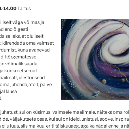
11-14.00
Tartus
liselt väga võimas ja
ad end õigesti
 selleks, et oluliselt
, kiirendada oma vaimset
rdumist, kuna avanevad
vad kõrgematesse
on võimalik saada
ja konkreetsemat
aailmalt, ülestõusnud
t, oma juhendajatelt, palve
jal lausa
.
 juhatust, sul on küsimusi vaimsele maailmale, näiteks oma roll
e, väljakutsete osas, kui sul on ideid, unistusi, soove, inspira
llu luua, siis maikuu, eriti täiskuuaeg, aga ka nädal enne ja n