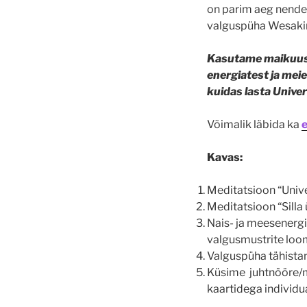
on parim aeg nende
valguspüha Wesakin
Kasutame maikuus a
energiatest ja mei
kuidas lasta Univer
Võimalik läbida ka
Kavas:
Meditatsioon “Unive
Meditatsioon “Silla 
Nais- ja meesenergi
valgusmustrite loo
Valguspüha tähista
Küsime juhtnööre/mär
kaartidega individu