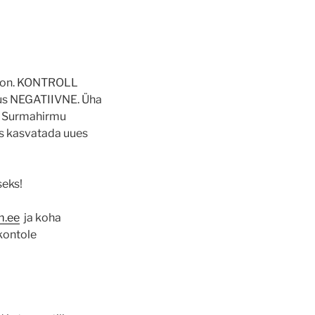
ioon. KONTROLL
us NEGATIIVNE. Üha
. Surmahirmu
das kasvatada uues
seks!
m.ee
ja koha
kontole