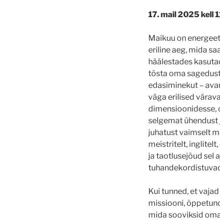
17. mail 2025 kell 
Maikuu on energeeti
eriline aeg, mida sa
häälestades kasutada
tõsta oma sagedust
edasiminekut – ava
väga erilised vära
dimensioonidesse, 
selgemat ühendust 
juhatust vaimselt m
meistritelt, inglitel
ja taotlusejõud sel a
tuhandekordistuvad
Kui tunned, et vajad
missiooni, õppetundid
mida sooviksid oma e