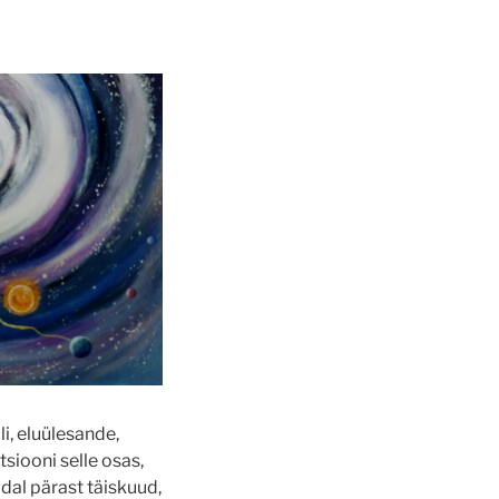
i, eluülesande,
tsiooni selle osas,
ädal pärast täiskuud,