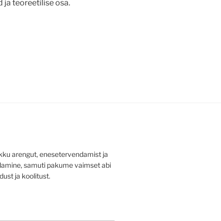
ja teoreetilise osa.
ku arengut, enesetervendamist ja
ldamine, samuti pakume vaimset abi
dust ja koolitust.