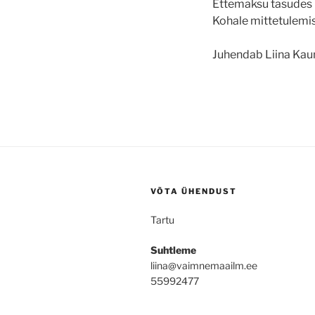
Ettemaksu tasudes k
Kohale mittetulemis
Juhendab Liina Ka
VÕTA ÜHENDUST
Tartu
Suhtleme
liina@vaimnemaailm.ee
55992477