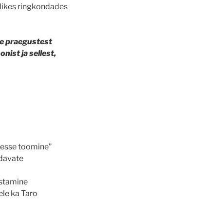
likes ringkondades
me praegustest
ist ja sellest,
usesse toomine”
ndavate
istamine
ele ka Taro