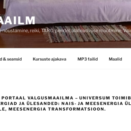
AAILM
 nõustamine, reiki, TARO, pendel, alateadvuse muutmine, Va
d & seansid
Kursuste ajakava
MP3 failid
Maalid
 PORTAAL VALGUSMAAILMA – UNIVERSUM TOIMIB 
RGIAD JA ÜLESANDED: NAIS- JA MEESENERGIA Ü
LE, MEESENERGIA TRANSFORMATSIOON.