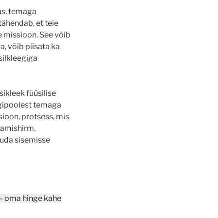
us, temaga
ähendab, et teie
e missioon. See võib
, võib piisata ka
silkleegiga
ikleek füüsilise
legipoolest temaga
sioon, protsess, mis
lgamishirm,
jõuda sisemisse
 – oma hinge kahe