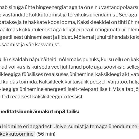
nab sinuga ühte hingeenergiat aga ta on sinu vastandpolaars
vastandide kokkutoomist ja tervikuks ühendamist. See aga t
akse ja te hakkate koos looma, Kaksikleekidel on tihti ühin
aailmas kokkutulemist aga kõigil ei pea ilmtingimata nii olema
rgeetilisest ühinemisest ja liidust. Mõlemal juhul tähendab kak
 saamist ja väe kasvamist.
 lk) sisaldab näpunäiteid mõlemaks puhuks, kui su ellu on kaks
unud või ka siis kui seda veel juhtunud pole aga sooviksid sel
kleegiga füüsilises reaalsuses ühinemine, kaksikleegi aktivat
 kuidas toimida. Kaksikleek kui täisulik peegel. Varjutöö, hü
leegiga ühinemine energeetiliselt-telepaatiliselt. Mis aitab 
ited reaalsest kakslikleegiprotessist.
meditatsioonirännakut mp3 failis:
a leidmine eri aegadest, Universumist ja temaga ühendumine
 kokkutoomine”
(56 min)