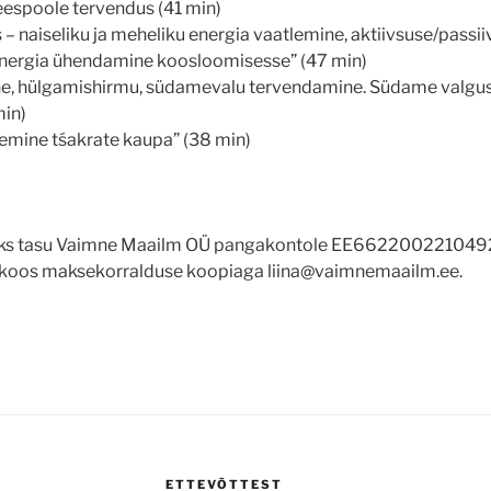
eespoole tervendus (41 min)
– naiseliku ja meheliku energia vaatlemine, aktiivsuse/passii
energia ühendamine koosloomisesse” (47 min)
ine, hülgamishirmu, südamevalu tervendamine. Südame valgu
min)
emine tśakrate kaupa” (38 min)
seks tasu Vaimne Maailm OÜ pangakontole EE6622002210
l koos maksekorralduse koopiaga liina@vaimnemaailm.ee.
ETTEVÕTTEST