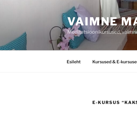
Liigu
sisu
VAIMNE M
juurde
Meditatsioonikursused, vaimne
Esileht
Kursused & E-kursuse
E-KURSUS “KAK