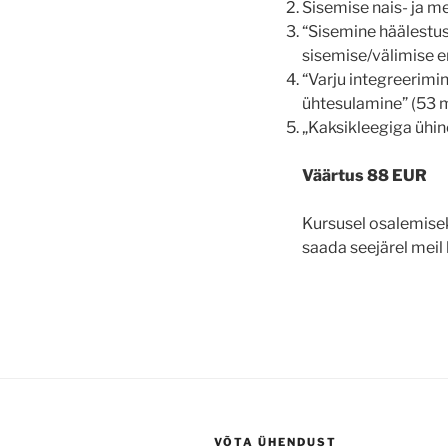
Sisemise nais- ja m
“Sisemine häälestus 
sisemise/välimise 
“Varju integreerim
ühtesulamine” (53 
„Kaksikleegiga ühin
Väärtus 88 EUR
Kursusel osalemi
saada seejärel mei
VÕTA ÜHENDUST