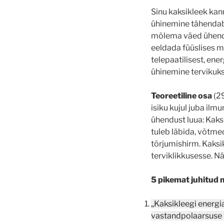
Sinu kaksikleek kan
ühinemine tähendab 
mõlema väed ühendat
eeldada füüslises m
telepaatilisest, ene
ühinemine tervikuks
Teoreetiline osa
(29
isiku kujul juba ilm
ühendust luua: Kaksi
tuleb läbida, võtmed
tõrjumishirm. Kaksik
terviklikkusesse. Nä
5 pikemat juhitud 
„Kaksikleegi energi
vastandpolaarsuse