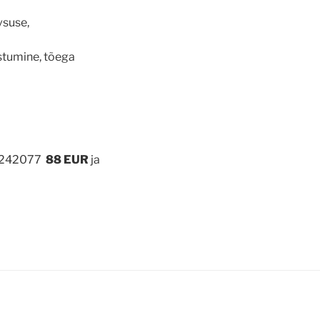
vsuse,
stumine, tõega
49242077
88 EUR
ja