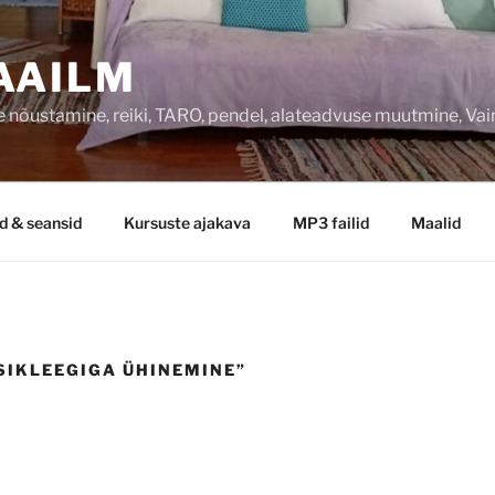
AAILM
 nõustamine, reiki, TARO, pendel, alateadvuse muutmine, Va
d & seansid
Kursuste ajakava
MP3 failid
Maalid
SIKLEEGIGA ÜHINEMINE”