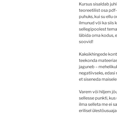
Kursus sisaldab juh
teoreetilist osa pd
puhuks, kui su ellu o
ilmunud või ka siis 
sellegipoolest tema
läbida oma kodus, end
soovid!
Kaksikhingede kont
teekonda mateeriass
jaguneb – mehelikuks
negatiivseks, edasi
et siseneda maisele 
Varem või hiljem j
sellesse punkti, ku
ilma selleta me ei 
erilisel ülestõusua