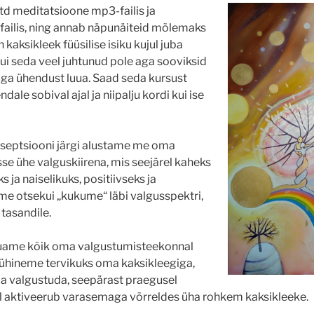
itd meditatsioone mp3-failis ja
f-failis, ning annab näpunäiteid mõlemaks
n kaksikleek füüsilise isiku kujul juba
kui seda veel juhtunud pole aga sooviksid
ga ühendust luua. Saad seda kursust
ale sobival ajal ja niipalju kordi kui ise
septsiooni järgi alustame me oma
e ühe valguskiirena, mis seejärel kaheks
 ja naiselikuks, positiivseks ja
 me otsekui „kukume“ läbi valgusspektri,
tasandile.
õuame kõik oma valgustumisteekonnal
s ühineme tervikuks oma kaksikleegiga,
saa valgustuda, seepärast praegusel
jal aktiveerub varasemaga võrreldes üha rohkem kaksikleeke.