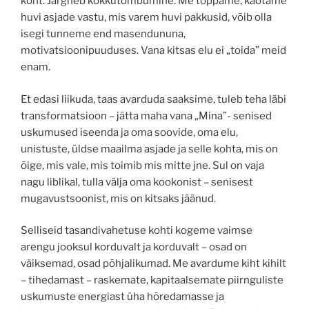
koht. Järgneb kokkutõmbumine. Me toppame, kaotame
huvi asjade vastu, mis varem huvi pakkusid, võib olla
isegi tunneme end masendununa,
motivatsioonipuuduses. Vana kitsas elu ei „toida” meid
enam.
Et edasi liikuda, taas avarduda saaksime, tuleb teha läbi
transformatsioon – jätta maha vana „Mina”- senised
uskumused iseenda ja oma soovide, oma elu,
unistuste, üldse maailma asjade ja selle kohta, mis on
õige, mis vale, mis toimib mis mitte jne. Sul on vaja
nagu liblikal, tulla välja oma kookonist – senisest
mugavustsoonist, mis on kitsaks jäänud.
Selliseid tasandivahetuse kohti kogeme vaimse
arengu jooksul korduvalt ja korduvalt – osad on
väiksemad, osad põhjalikumad. Me avardume kiht kihilt
– tihedamast – raskemate, kapitaalsemate piirnguliste
uskumuste energiast üha hõredamasse ja