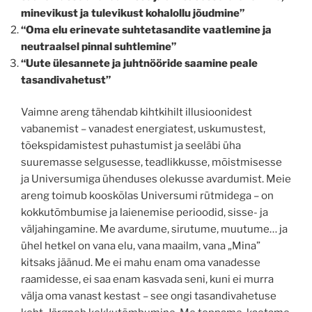
minevikust ja tulevikust kohalollu jõudmine”
“Oma elu erinevate suhtetasandite vaatlemine ja
neutraalsel pinnal suhtlemine”
“Uute ülesannete ja juhtnööride saamine peale
tasandivahetust”
Vaimne areng tähendab kihtkihilt illusioonidest
vabanemist – vanadest energiatest, uskumustest,
tõekspidamistest puhastumist ja seeläbi üha
suuremasse selgusesse, teadlikkusse, mõistmisesse
ja Universumiga ühenduses olekusse avardumist. Meie
areng toimub kooskõlas Universumi rütmidega – on
kokkutõmbumise ja laienemise perioodid, sisse- ja
väljahingamine. Me avardume, sirutume, muutume… ja
ühel hetkel on vana elu, vana maailm, vana „Mina”
kitsaks jäänud. Me ei mahu enam oma vanadesse
raamidesse, ei saa enam kasvada seni, kuni ei murra
välja oma vanast kestast – see ongi tasandivahetuse