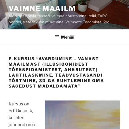
Liigu
VAIMNE MAAILM
sisu
Meditatsioonikursused, vaimne nõustamine, reiki, TARO,
juurde
pendel, alateadvuse muutmine, Vaimsete Teadmiste Kool
Menüü
E-KURSUS “AVARDUMINE – VANAST
MAAILMAST (ILLUSIOONIDEST
TÕEKSPIDAMISTEST, ANKRUTEST)
LAHTILASKMINE, TEADVUSTASANDI
TÕSTMINE, 3D-GA SUHTLEMINE OMA
SAGEDUST MADALDAMATA”
Kursus on
eriti kasulik,
kui oled
jõudnud oma