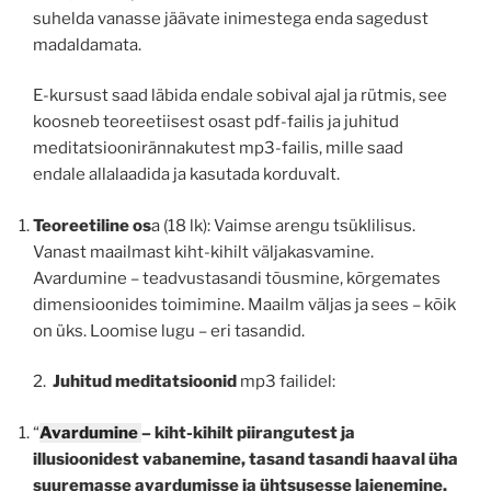
suhelda vanasse jäävate inimestega enda sagedust
madaldamata.
E-kursust saad läbida endale sobival ajal ja rütmis, see
koosneb teoreetiisest osast pdf-failis ja juhitud
meditatsioonirännakutest mp3-failis, mille saad
endale allalaadida ja kasutada korduvalt.
Teoreetiline os
a (18 lk): Vaimse arengu tsüklilisus.
Vanast maailmast kiht-kihilt väljakasvamine.
Avardumine – teadvustasandi tõusmine, kõrgemates
dimensioonides toimimine. Maailm väljas ja sees – kõik
on üks. Loomise lugu – eri tasandid.
2.
Juhitud meditatsioonid
mp3 failidel:
“
Avardumine
– kiht-kihilt piirangutest ja
illusioonidest vabanemine, tasand tasandi haaval üha
suuremasse avardumisse ja ühtsusesse laienemine,