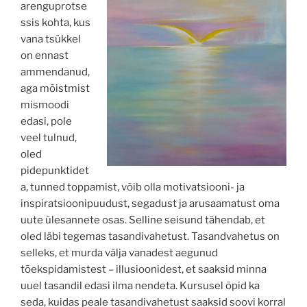
arenguprotse
ssis kohta, kus
vana tsükkel
on ennast
ammendanud,
aga mõistmist
mismoodi
edasi, pole
veel tulnud,
oled
pidepunktidet
a, tunned toppamist, võib olla motivatsiooni- ja
inspiratsioonipuudust, segadust ja arusaamatust oma
uute ülesannete osas. Selline seisund tähendab, et
oled läbi tegemas tasandivahetust. Tasandvahetus on
selleks, et murda välja vanadest aegunud
tõekspidamistest – illusioonidest, et saaksid minna
uuel tasandil edasi ilma nendeta. Kursusel õpid ka
seda, kuidas peale tasandivahetust saaksid soovi korral