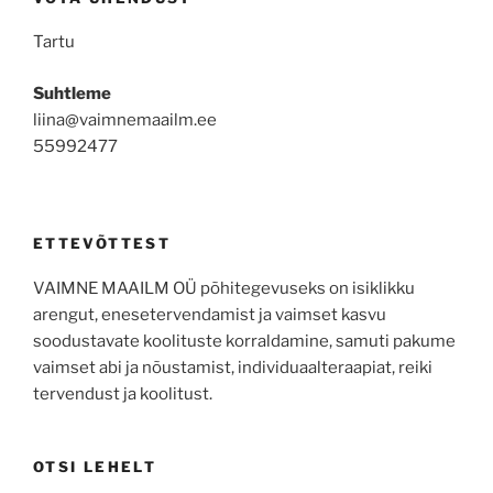
Tartu
Suhtleme
liina@vaimnemaailm.ee
55992477
ETTEVÕTTEST
VAIMNE MAAILM OÜ põhitegevuseks on isiklikku
arengut, enesetervendamist ja vaimset kasvu
soodustavate koolituste korraldamine, samuti pakume
vaimset abi ja nõustamist, individuaalteraapiat, reiki
tervendust ja koolitust.
OTSI LEHELT