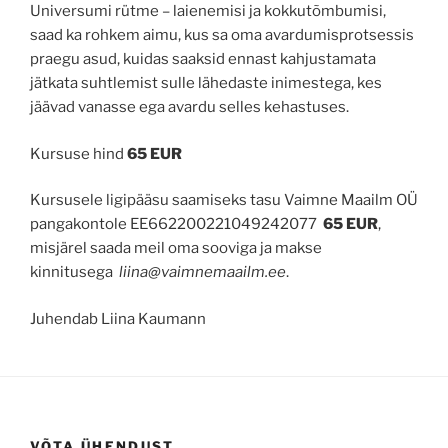
Universumi rütme – laienemisi ja kokkutõmbumisi,
saad ka rohkem aimu, kus sa oma avardumisprotsessis
praegu asud, kuidas saaksid ennast kahjustamata
jätkata suhtlemist sulle lähedaste inimestega, kes
jäävad vanasse ega avardu selles kehastuses.
Kursuse hind
65 EUR
Kursusele ligipääsu saamiseks tasu Vaimne Maailm OÜ
pangakontole EE662200221049242077
65 EUR
,
misjärel saada meil oma sooviga ja makse
kinnitusega
liina@vaimnemaailm.ee
.
Juhendab Liina Kaumann
VÕTA ÜHENDUST