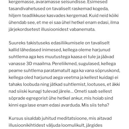
kergemasse, avaramasse seisundisse. Esimesed
tasandivahetused on tavaliselt raskemad kogeda,
hiljem teadlikkuse kasvades kergemad. Kuid neid kõiki
ühendab see, et me ei saa ühel hetkel enam edasi, ilma
järjekordsetest illusioonidest vabanemata.
Suureks takistuseks edasiliikumisele on tavaliselt
kallid lähedased inimesed, kellega oleme harjunud
suhtlema aga kes muutustega kaasa ei tule ja jäävad
vanasse 3D maailma. Pereliikmed, sugulased, kellega
peame suhtlema paratamatult aga ka vana sõpruskond,
kellega oled harjunud aega veetma ja kellest kuidagi ei
tahaks loobuda ning jätkad suhtlemist, lootuses, et äkki
nad siiski kunagi tulevad järele… Ometi saab sellest
sõprade egregorist ühe hetkel ankur, mis hoiab sind
kinni ega lase enam edasi avarduda. Mis siis teha?
Kursus sisaldab juhitud meditatsioone, mis aitavad
illusioonikihtidest väljuda loomulikult, järgides