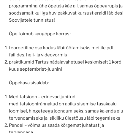
programmina, ühe õpetaja käe all, samas õppegrupis ja
soodsamalt kui iga huvipakkuvat kursust eraldi läbides!
Soovijatele tunnistus!
Õpe toimub kaugõppe korras :
teoreetiline osa kodus läbitöötamiseks meilile pdf
failides, heli- ja videovormis
praktikumid Tartus nädalavahetusel keskmiselt 1 kord
kuus septembrist-juunini
Õppekava sisaldab:
Meditatsioon – erinevad juhitud
meditatsioonirännakud on abiks sisemise tasakaalu
loomisel, hingeteega joondumiseks, samas ka enda elu
tervendamiseks ja isikliiku ülestõusu läbi tegemiseks
Pendel – võimalus saada kõrgemat juhatust ja
tervendada