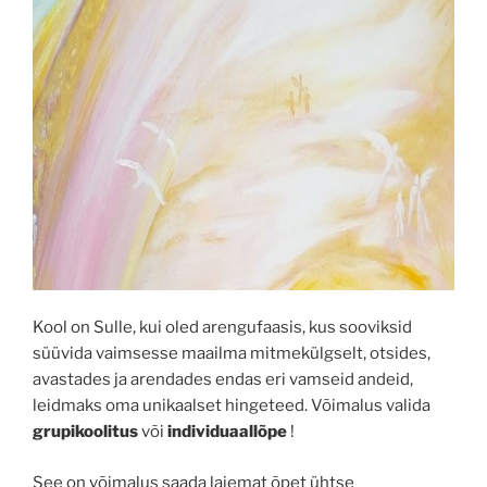
Kool on Sulle, kui oled arengufaasis, kus sooviksid
süüvida vaimsesse maailma mitmekülgselt, otsides,
avastades ja arendades endas eri vamseid andeid,
leidmaks oma unikaalset hingeteed. Võimalus valida
grupikoolitus
või
individuaallõpe
!
See on võimalus saada laiemat õpet ühtse