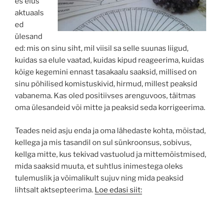
es elus
aktuaals
ed
ülesand
ed: mis on sinu siht, mil viisil sa selle suunas liigud,
kuidas sa elule vaatad, kuidas kipud reageerima, kuidas
kõige kegemini ennast tasakaalu saaksid, millised on
sinu põhilised komistuskivid, hirmud, millest peaksid
vabanema. Kas oled positiivses arenguvoos, täitmas
oma ülesandeid või mitte ja peaksid seda korrigeerima.
Teades neid asju enda ja oma lähedaste kohta, mõistad,
kellega ja mis tasandil on sul sünkroonsus, sobivus,
kellga mitte, kus tekivad vastuolud ja mittemõistmised,
mida saaksid muuta, et suhtlus inimestega oleks
tulemuslik ja võimalikult sujuv ning mida peaksid
lihtsalt aktsepteerima.
Loe edasi siit: