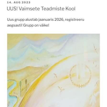
POSTED
14. AUG 2023
ON
UUS! Vaimsete Teadmiste Kool
Uus grupp alustab jaanuaris 2026, registreeru
aegsasti! Grupp on väike!