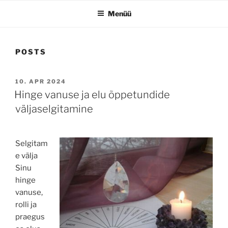
Menüü
POSTS
POSTED
10. APR 2024
ON
Hinge vanuse ja elu õppetundide
väljaselgitamine
Selgitam
e välja
Sinu
hinge
vanuse,
rolli ja
praegus