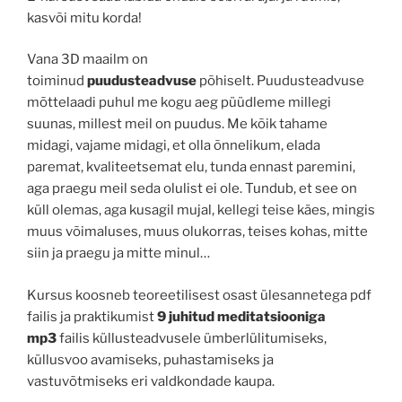
kasvõi mitu korda!
Vana 3D maailm on
toiminud
puudusteadvuse
põhiselt. Puudusteadvuse
mõttelaadi puhul me kogu aeg püüdleme millegi
suunas, millest meil on puudus. Me kõik tahame
midagi, vajame midagi, et olla õnnelikum, elada
paremat, kvaliteetsemat elu, tunda ennast paremini,
aga praegu meil seda olulist ei ole. Tundub, et see on
küll olemas, aga kusagil mujal, kellegi teise käes, mingis
muus võimaluses, muus olukorras, teises kohas, mitte
siin ja praegu ja mitte minul…
Kursus koosneb teoreetilisest osast ülesannetega pdf
failis ja praktikumist
9 juhitud meditatsiooniga
mp3
failis küllusteadvusele ümberlülitumiseks,
küllusvoo avamiseks, puhastamiseks ja
vastuvõtmiseks eri valdkondade kaupa.