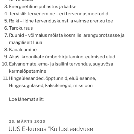
Energeetiline puhastus ja kaitse
Terviklik tervenemine – eri tervendusmeetodid
Reiki – iidne tervenduskunst ja vaimse arengu tee
Tarokursus
Ruunid – võimalus mõista kosmilisi arenguprotsesse ja
maagiliselt luua
Kanaldamine
Akaśi kroonikate ümberkirjutamine, eelmised elud
Esivanemate, ema- ja isaliini tervendus, suguvõsa
karmalõpetamine
Hingeülesanded, õpptunnid, eluülesanne,
Hingesugulased, kaksikleegid, missioon
Loe lähemat siit:
POSTED
23. MÄRTS 2023
ON
UUS E-kursus “Küllusteadvuse