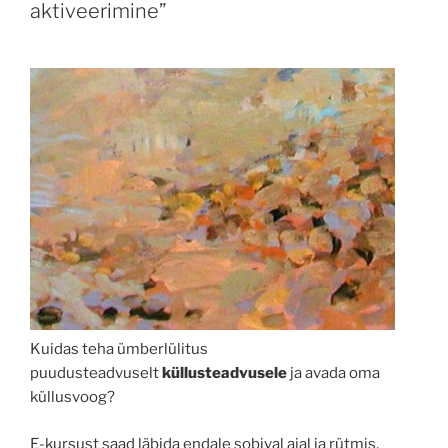
aktiveerimine”
Kuidas teha ümberlülitus
puudusteadvuselt
küllusteadvusele
ja avada oma
küllusvoog?
E-kursust saad läbida endale sobival ajal ja rütmis,